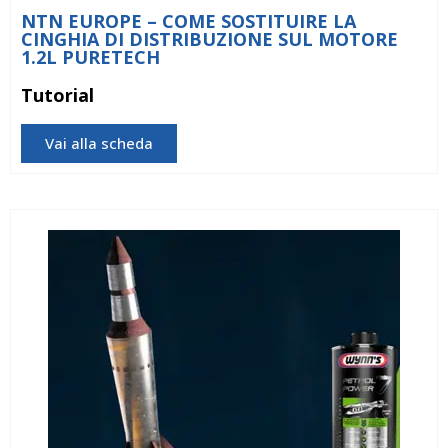
NTN EUROPE – COME SOSTITUIRE LA
CINGHIA DI DISTRIBUZIONE SUL MOTORE
1.2L PURETECH
Tutorial
Vai alla scheda