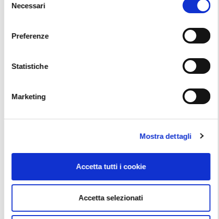
Tutorial
Necessari
del
consenso
Vai alla scheda
Preferenze
Statistiche
Marketing
Mostra dettagli
Accetta tutti i cookie
BREMBO – INSTALLAZIONE DEI FRENI
SECONDO STANDARD PROFESSIONALI
Accetta selezionati
Tutorial