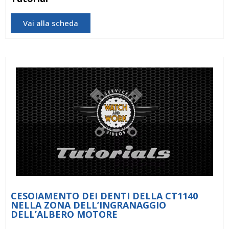
Vai alla scheda
CESOIAMENTO DEI DENTI DELLA CT1140
NELLA ZONA DELL’INGRANAGGIO
DELL’ALBERO MOTORE