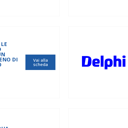
 LE
O
UN
ENO DI
Vai alla
O
scheda