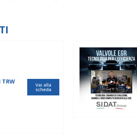
TI
I TRW
Vai alla
scheda