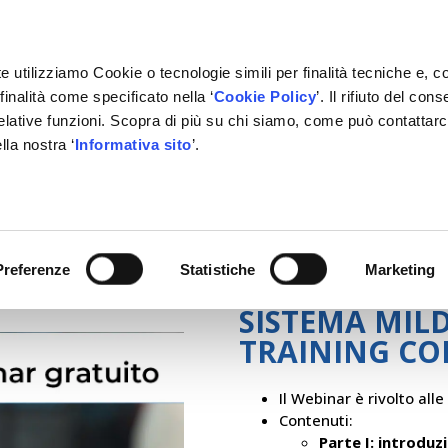
e utilizziamo Cookie o tecnologie simili per finalità tecniche e, c
inalità come specificato nella ‘
Cookie Policy
’. Il rifiuto del co
relative funzioni. Scopra di più su chi siamo, come può contattar
lla nostra ‘
Informativa sito
’.
ONE
GESTIONALE
NETWORK OFFICINE
PARTNER
 Training Completo
Preferenze
Statistiche
Marketing
SISTEMA MILD
TRAINING C
Il Webinar è rivolto alle
Contenuti:
Parte I: introduz