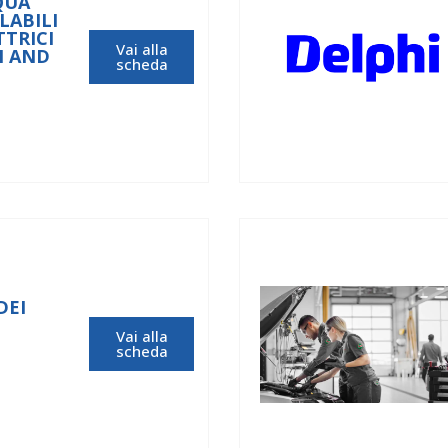
QUA
LABILI
TTRICI
Vai alla
H AND
scheda
DEI
Vai alla
scheda