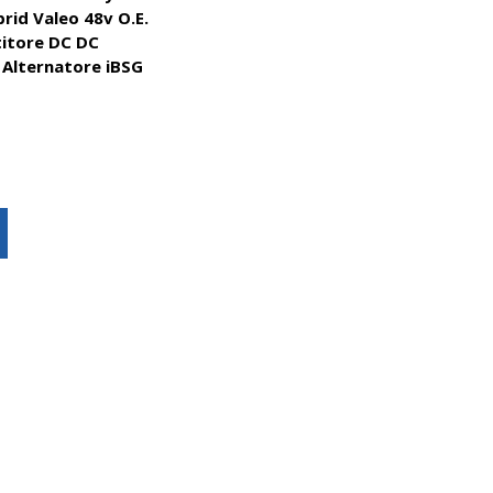
brid Valeo 48v O.E.
titore DC DC
r Alternatore iBSG