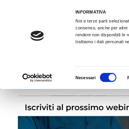
INFORMATIVA
Noi e terze parti selezionat
consenso, anche per altre f
rendere non disponibili le 
trattiamo i dati personali ne
ATTREZZATURE OFFICINA
FORMAZI
Sistema Mild-Hybrid 48V Valeo O.E. –
>
Home
Selezione
Necessari
del
consenso