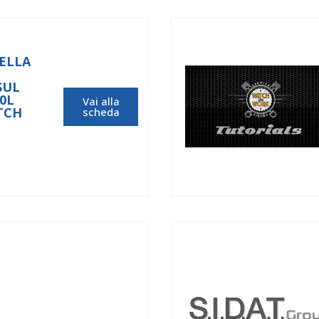
ELLA
SUL
0L
Vai alla
TCH
scheda