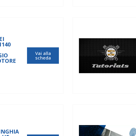
EI
1140
Vai alla
GIO
scheda
OTORE
INGHIA