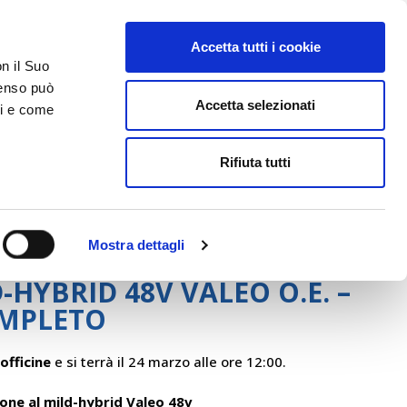
Accetta tutti i cookie
on il Suo
ACCESSO GESTIONALE
nsenso può
Accetta selezionati
ci e come
DA SAPERE
ACCEDI E CONTATTACI
Rifiuta tutti
Mostra dettagli
-HYBRID 48V VALEO O.E. –
OMPLETO
officine
e si terrà il 24 marzo alle ore 12:00.
ione al mild-hybrid Valeo 48v