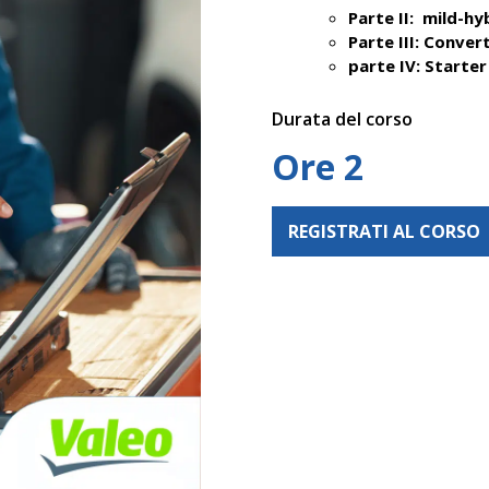
Parte II: mild-hy
Parte III: Conver
parte IV: Starte
Durata del corso
Ore 2
REGISTRATI AL CORSO