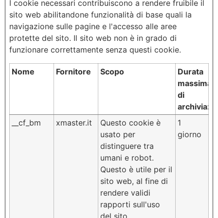
I cookie necessari contribuiscono a rendere fruibile il
sito web abilitandone funzionalità di base quali la
navigazione sulle pagine e l'accesso alle aree
protette del sito. Il sito web non è in grado di
funzionare correttamente senza questi cookie.
Nome
Fornitore
Scopo
Durata
massima
di
archiviazi
__cf_bm
xmaster.it
Questo cookie è
1
usato per
giorno
distinguere tra
umani e robot.
Questo è utile per il
sito web, al fine di
rendere validi
rapporti sull'uso
del sito.