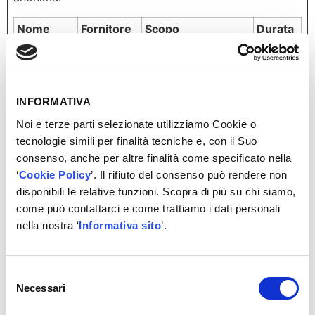
Nome
Fornitore
Scopo
Durata
massima
di
archiviazi
INFORMATIVA
_pk_id#
stats.auto
Raccoglie
1 anno
disitalia.it
statistiche sugli
Noi e terze parti selezionate utilizziamo Cookie o
accessi al sito
tecnologie simili per finalità tecniche e, con il Suo
internet, come
consenso, anche per altre finalità come specificato nella
numero di accessi,
‘
Cookie Policy
’. Il rifiuto del consenso può rendere non
tempo medio
disponibili le relative funzioni. Scopra di più su chi siamo,
trascorso sul sito
come può contattarci e come trattiamo i dati personali
internet e quali
nella nostra ‘
Informativa sito
’.
pagine sono state
lette.
Selezione
_pk_ses#
stats.auto
Utilizzato dalla
1
Necessari
del
disitalia.it
piattaforma di
giorno
consenso
Piwik Analytics per