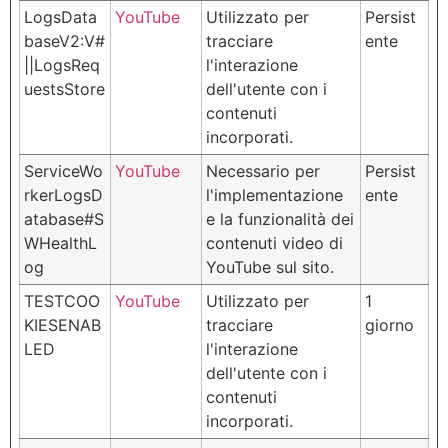
LogsData
YouTube
Utilizzato per
Persist
baseV2:V#
tracciare
ente
||LogsReq
l'interazione
uestsStore
dell'utente con i
contenuti
incorporati.
ServiceWo
YouTube
Necessario per
Persist
rkerLogsD
l'implementazione
ente
atabase#S
e la funzionalità dei
WHealthL
contenuti video di
og
YouTube sul sito.
TESTCOO
YouTube
Utilizzato per
1
KIESENAB
tracciare
giorno
LED
l'interazione
dell'utente con i
contenuti
incorporati.