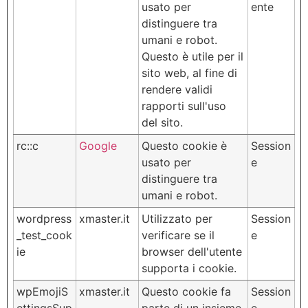
usato per
ente
distinguere tra
umani e robot.
Questo è utile per il
sito web, al fine di
rendere validi
rapporti sull'uso
del sito.
rc::c
Google
Questo cookie è
Session
usato per
e
distinguere tra
umani e robot.
wordpress
xmaster.it
Utilizzato per
Session
_test_cook
verificare se il
e
ie
browser dell'utente
supporta i cookie.
wpEmojiS
xmaster.it
Questo cookie fa
Session
ettingsSup
parte di un insieme
e