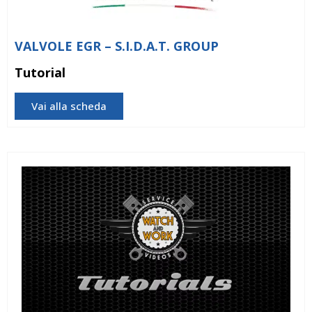
VALVOLE EGR – S.I.D.A.T. GROUP
Tutorial
Vai alla scheda