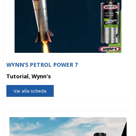
WYNN’S PETROL POWER 7
Tutorial, Wynn's
Vai alla scheda