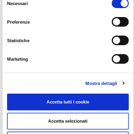
Necessari
BREMBO – INSTALLAZIONE DEI FRENI
del
SECONDO STANDARD PROFESSIONALI
consenso
Tutorial
Preferenze
Vai alla scheda
Statistiche
Marketing
Mostra dettagli
Accetta tutti i cookie
Accetta selezionati