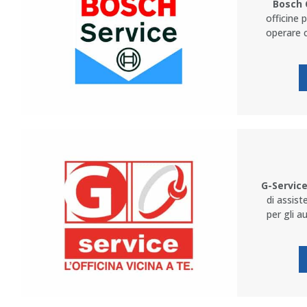
Bosch 
officine 
operare c
G-Servic
di assist
per gli a