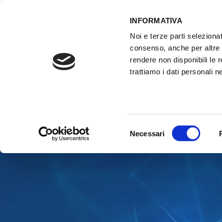
INFORMATIVA
Noi e terze parti selezionat
ACCESSO GESTIONALE
consenso, anche per altre f
rendere non disponibili le 
trattiamo i dati personali ne
HOME
ATTREZZATURE OFFICINA
FO
Selezione
Necessari
del
consenso