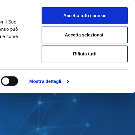
Accetta tutti i cookie
AREA RISERVATA
on il Suo
nsenso può
Accetta selezionati
ci e come
ER
DA SAPERE
ACCEDI E CONTATTACI
Rifiuta tutti
Mostra dettagli