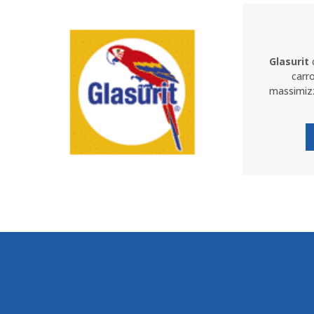
Glasurit
c
carr
massimizz