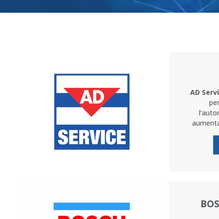
AD Serv
per
l’auto
aumenta
BOS