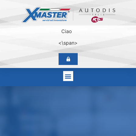
Ciao
<\span>