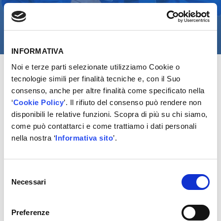
INFORMATIVA
Noi e terze parti selezionate utilizziamo Cookie o
tecnologie simili per finalità tecniche e, con il Suo
consenso, anche per altre finalità come specificato nella
‘
Cookie Policy
’. Il rifiuto del consenso può rendere non
disponibili le relative funzioni. Scopra di più su chi siamo,
come può contattarci e come trattiamo i dati personali
nella nostra ‘
Informativa sito
’.
Selezione
Il Network vicino al tuo business.
Necessari
del
G-service
è un moderno programma di assistenza
consenso
ideato da
Giadi Group
per gli autoriparatori.
Preferenze
Studiato sulle reali esigenze delle officine fornisce tutti