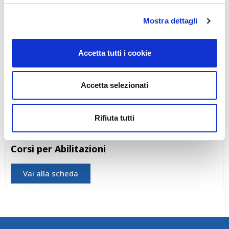
Mostra dettagli
Accetta tutti i cookie
Accetta selezionati
Rifiuta tutti
PES/PAV/PEI: SICUREZZA NEI VEICOLI IBRIDI
ED ELETTRICI
Corsi per Abilitazioni
Vai alla scheda