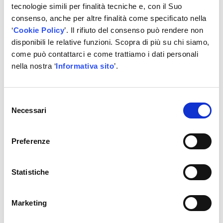
tecnologie simili per finalità tecniche e, con il Suo
consenso, anche per altre finalità come specificato nella
‘
Cookie Policy
’. Il rifiuto del consenso può rendere non
EDUCAC: CORSO ABILITA CLIMA PER GAS
disponibili le relative funzioni. Scopra di più su chi siamo,
FLUORURATI
come può contattarci e come trattiamo i dati personali
Corsi per Abilitazioni
nella nostra ‘
Informativa sito
’.
Vai alla scheda
Selezione
Necessari
del
consenso
Preferenze
Statistiche
Marketing