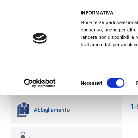
INFORMATIVA
Noi e terze parti selezionat
consenso, anche per altre f
rendere non disponibili le 
trattiamo i dati personali ne
ATTREZZATURE OFFICINA
FORMAZI
PRODOTTI
Fil
Selezione
Necessari
del
consenso
1-
Abbigliamento