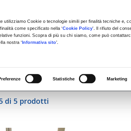
e utilizziamo Cookie o tecnologie simili per finalità tecniche e, c
inalità come specificato nella ‘
Cookie Policy
’. Il rifiuto del co
relative funzioni. Scopra di più su chi siamo, come può contattar
lla nostra ‘
Informativa sito
’.
ONE
GESTIONALE
NETWORK OFFICINE
PARTNER
tra i prodotti della pagina
Preferenze
Statistiche
Marketing
5 di 5 prodotti