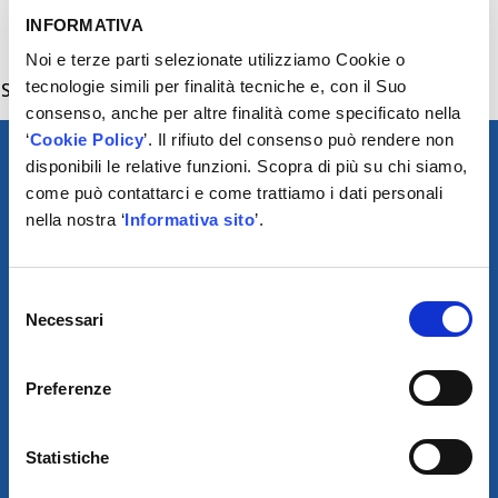
INFORMATIVA
Noi e terze parti selezionate utilizziamo Cookie o
tecnologie simili per finalità tecniche e, con il Suo
Smonta ammortizzatori dotato di 2 pistoni.
consenso, anche per altre finalità come specificato nella
‘
Cookie Policy
’. Il rifiuto del consenso può rendere non
disponibili le relative funzioni. Scopra di più su chi siamo,
come può contattarci e come trattiamo i dati personali
nella nostra ‘
Informativa sito
’.
Selezione
Necessari
del
SCARICA IL PROGRAMMA
consenso
DI TELEASSISTENZA
Preferenze
© 2021
Statistiche
AUTODIS ITALIA S.R.L.
SOCIETÀ SOGGETTA A DIREZIONE E COORDINAMENTO DI