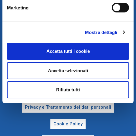
AUTODISTRIBUTION S.A.S. CON SEDE IN ARCUEIL - FRANCIA
SEDE LEGALE:
VIA NEWTON 12 – 20016 PERO (MI)
Marketing
COD. FISCALE, NUMERO ISCRIZ. R.I. DI MILANO, MONZA BRIANZA,
LODI E P.IVA E 09828680968
REA MI-2115844
CAP. SOC. EURO 10.006.000 I.V.
SDI:
W7YVJK9 - PEC: AUTODISITALIA@LEGALMAIL.IT
Mostra dettagli
Accetta tutti i cookie
Accetta selezionati
Rifiuta tutti
PRIVACY E COOKIE POLICY
Privacy e Trattamento dei dati personali
Cookie Policy