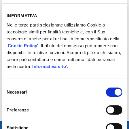
• Monitoraggio dei veicoli non revisionati con possibilità
di richiamo immediato
• Notifica automatica tramite SMS al termine della
INFORMATIVA
revisione
Noi e terze parti selezionate utilizziamo Cookie o
• Collegamento diretto con officine e gommisti che
tecnologie simili per finalità tecniche e, con il Suo
utilizzano YAP
consenso, anche per altre finalità come specificato nella
• Strumenti ERP per gestione contabilità analitica
‘
Cookie Policy
’. Il rifiuto del consenso può rendere non
• Con MyYAP riconosci e gestisci il veicolo
disponibili le relative funzioni. Scopra di più su chi siamo,
fotografandone la targa. Invia al PC Stazione per
come può contattarci e come trattiamo i dati personali
revisione e pre-revisione direttamente dal tuo
nella nostra ‘
Informativa sito
’.
smartphone
• Promemoria appuntamento automatici e
programmabili
Selezione
• Sincronizzazione con App&Drive, l’app per
Necessari
del
l’automobilista
consenso
4. YAP DataFULL
Preferenze
Statistiche