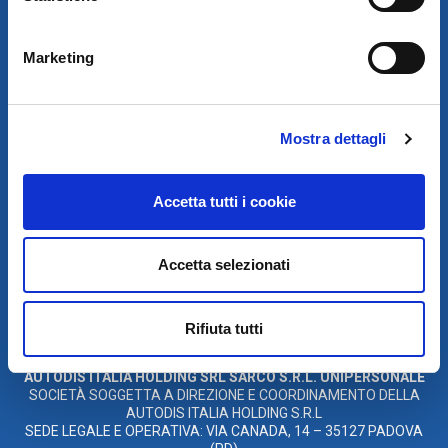
Marketing
Mostra dettagli
Accetta tutti i cookie
SCARICA IL PROGRAMMA
DI TELEASSISTENZA
Accetta selezionati
© 2021
Rifiuta tutti
XMASTER
È UN MARCHIO DI AUTODIS ITALIA HOLDING
AUTODIS ITALIA HOLDING SRL
SARCO S.R.L. UNIPERSONALE
SOCIETÀ SOGGETTA A DIREZIONE E COORDINAMENTO DELLA
AUTODIS ITALIA HOLDING S.R.L
SEDE LEGALE E OPERATIVA: VIA CANADA, 14 – 35127 PADOVA