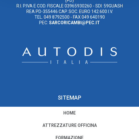
(PD)
R.I. P.IVA E COD. FISCALE 03965930260 - SDI: 59GUASH
REA PD-355446 CAP. SOC. EURO 142.600 I.V.
TEL. 049 8792500 - FAX 049 640190
PEC:
SARCORICAMBI@PEC.IT
SITEMAP
HOME
PRIVACY E COOKIE POLICY
ATTREZZATURE OFFICINA
Privacy e Condizioni di Utilizzo
FORMAZIONE