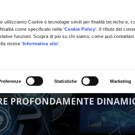
e utilizziamo Cookie o tecnologie simili per finalità tecniche e, c
inalità come specificato nella ‘
Cookie Policy
’. Il rifiuto del co
relative funzioni. Scopra di più su chi siamo, come può contattar
lla nostra ‘
Informativa sito
’.
RMAZIONE
GESTIONALE
NETWORK OFFICINE
PARTN
Preferenze
Statistiche
Marketing
RE PROFONDAMENTE DINAMIC