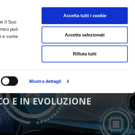
Accetta tutti i cookie
AREA RISERVATA
on il Suo
nsenso può
Accetta selezionati
ci e come
ER
DA SAPERE
ACCEDI E CONTATTACI
Rifiuta tutti
Mostra dettagli
O E IN EVOLUZIONE