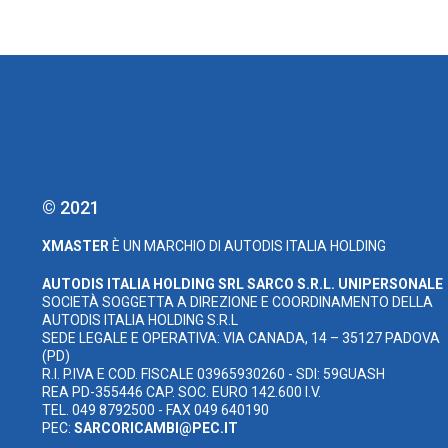
© 2021
XMASTER
È UN MARCHIO DI AUTODIS ITALIA HOLDING
AUTODIS ITALIA HOLDING SRL
SARCO S.R.L. UNIPERSONALE
SOCIETÀ SOGGETTA A DIREZIONE E COORDINAMENTO DELLA
AUTODIS ITALIA HOLDING S.R.L
SEDE LEGALE E OPERATIVA: VIA CANADA, 14 – 35127 PADOVA
(PD)
R.I. P.IVA E COD. FISCALE 03965930260 - SDI: 59GUASH
REA PD-355446 CAP. SOC. EURO 142.600 I.V.
TEL. 049 8792500 - FAX 049 640190
PEC:
SARCORICAMBI@PEC.IT