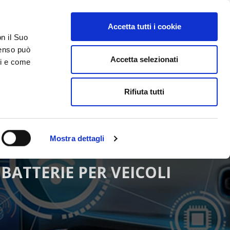
Accetta tutti i cookie
AREA RISERVATA
on il Suo
nsenso può
Accetta selezionati
ci e come
ER
DA SAPERE
ACCEDI E CONTATTACI
Rifiuta tutti
Mostra dettagli
BATTERIE PER VEICOLI