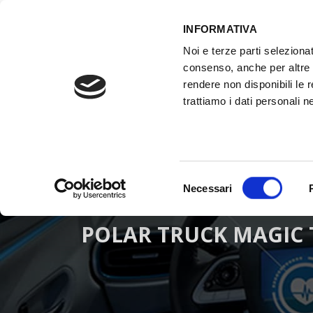
INFORMATIVA
Noi e terze parti selezionat
ACCESSO GESTIONALE
consenso, anche per altre f
rendere non disponibili le 
trattiamo i dati personali ne
HOME
ATTREZZATURE OFFICINA
FO
Selezione
Necessari
del
consenso
POLAR TRUCK MAGIC T