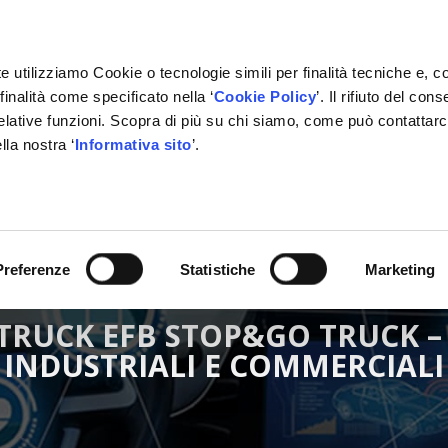
e utilizziamo Cookie o tecnologie simili per finalità tecniche e, c
inalità come specificato nella ‘
Cookie Policy
’. Il rifiuto del co
relative funzioni. Scopra di più su chi siamo, come può contattar
lla nostra ‘
Informativa sito
’.
RMAZIONE
GESTIONALE
NETWORK OFFICINE
PARTN
Preferenze
Statistiche
Marketing
RUCK EFB STOP&GO TRUCK – 
INDUSTRIALI E COMMERCIALI