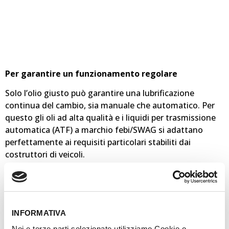
Per garantire un funzionamento regolare
Solo l’olio giusto può garantire una lubrificazione
continua del cambio, sia manuale che automatico. Per
questo gli oli ad alta qualità e i liquidi per trasmissione
automatica (ATF) a marchio febi/SWAG si adattano
perfettamente ai requisiti particolari stabiliti dai
costruttori di veicoli.
Grazie alla loro stabilità termica, gli oli offrono una
resistenza ideale all’invecchiamento e la massima
protezione contro l’usura, in tutte le condizioni
operative.
INFORMATIVA
Noi e terze parti selezionate utilizziamo Cookie o