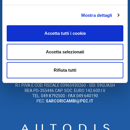
SCARICA IL PROGRAMMA
Mostra dettagli
DI TELEASSISTENZA
Accetta tutti i cookie
© 2021
XMASTER
È UN MARCHIO DI AUTODIS ITALIA HOLDING
Accetta selezionati
AUTODIS ITALIA HOLDING SRL
SARCO S.R.L. UNIPERSONALE
SOCIETÀ SOGGETTA A DIREZIONE E COORDINAMENTO DELLA
AUTODIS ITALIA HOLDING S.R.L
Rifiuta tutti
SEDE LEGALE E OPERATIVA: VIA CANADA, 14 – 35127 PADOVA
(PD)
R.I. P.IVA E COD. FISCALE 03965930260 - SDI: 59GUASH
REA PD-355446 CAP. SOC. EURO 142.600 I.V.
TEL. 049 8792500 - FAX 049 640190
PEC:
SARCORICAMBI@PEC.IT