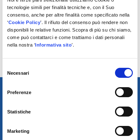
Oltre al loro corretto comportamento di attrito, gli oli
tecnologie simili per finalità tecniche e, con il Suo
febi/SWAG per il cambio sono caratterizzati da
consenso, anche per altre finalità come specificato nella
un’ottimale resistenza alle basse temperature e
‘
Cookie Policy
’. Il rifiuto del consenso può rendere non
garantiscono la migliore protezione possibile contro la
disponibili le relative funzioni. Scopra di più su chi siamo,
corrosione. Sono inoltre stati sviluppati per l’ultima
come può contattarci e come trattiamo i dati personali
generazione di cambi automatici a 7, 8 e 9 marce.
nella nostra ‘
Informativa sito
’.
I marchi febi, SWAG e Blue Print del gruppo bilstein
offrono ricambi di qualità pari o superiore all’OE, per
tutti i tipi di manutenzione.
Selezione
Necessari
del
consenso
Preferenze
Statistiche
Marketing