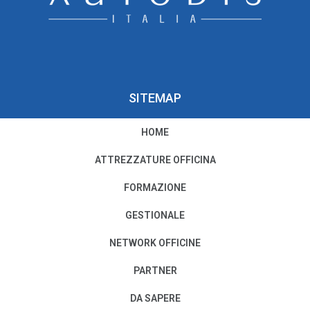
SITEMAP
HOME
PRIVACY E COOKIE POLICY
ATTREZZATURE OFFICINA
Privacy e Condizioni di Utilizzo
FORMAZIONE
Cookie Policy
GESTIONALE
NETWORK OFFICINE
Il nostro Codice Etico
PARTNER
PER MODIFICHE O CANCELLAZIONI
DA SAPERE
SCRIVI A:
PRIVACY@AUTODISITALIA.IT