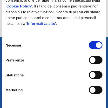
consenso, anche per altre finalità come specificato nella
sviluppato dalla Thermal Management Business Unit di
‘
Cookie Policy
’. Il rifiuto del consenso può rendere non
UFI Filters, è un esempio della forza innovativa che
disponibili le relative funzioni. Scopra di più su chi siamo,
l’Azienda dimostra ormai da oltre quattro decenni,
come può contattarci e come trattiamo i dati personali
risultando sempre al passo con i tempi ed in linea con le
nella nostra ‘
Informativa sito
’.
richieste dei propri clienti Original Equipment.
Selezione
Necessari
del
consenso
Preferenze
Statistiche
Marketing
SCARICA IL PROGRAMMA
DI TELEASSISTENZA