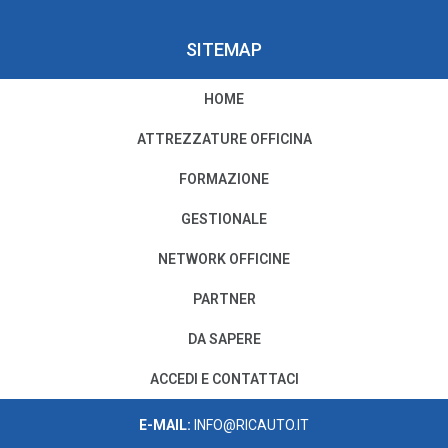
SITEMAP
HOME
PRIVACY E COOKIE POLICY
ATTREZZATURE OFFICINA
Privacy e Condizioni di Utilizzo
FORMAZIONE
Cookie Policy
GESTIONALE
NETWORK OFFICINE
Il nostro Codice Etico
PARTNER
PER MODIFICHE O CANCELLAZIONI
DA SAPERE
SCRIVI A:
PRIVACY@AUTODISITALIA.IT
ACCEDI E CONTATTACI
CONTATTACI
E-MAIL:
INFO@RICAUTO.IT