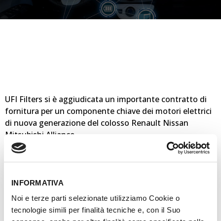
UFI Filters si è aggiudicata un importante contratto di
fornitura per un componente chiave dei motori elettrici
di nuova generazione del colosso Renault Nissan
Mitsubishi Alliance.
In particolare, UFI Filters svilupperà un elemento
fondamentale per la gestione termica del motore che
fornirà direttamente dai propri stabilimenti asiatici alle
INFORMATIVA
fabbriche europee e giapponesi dell’Alleanza franco-
Noi e terze parti selezionate utilizziamo Cookie o
nipponica.
tecnologie simili per finalità tecniche e, con il Suo
Il nuovo componente, completamente ideato e