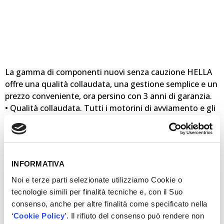
La gamma di componenti nuovi senza cauzione HELLA
offre una qualità collaudata, una gestione semplice e un
prezzo conveniente, ora persino con 3 anni di garanzia.
• Qualità collaudata. Tutti i motorini di avviamento e gli
alternatori soddisfano gli elevati requisiti qualitativi
stabiliti dal Centro di competenze di HELLA e sono
garantiti da un lungo periodo di garanzia.
• Gestione semplice. La rinuncia al sistema a cauzione
INFORMATIVA
rende superflua la restituzione dei pezzi usati. Eventuali
reclami vengono gestiti direttamente dall’officina o dal
Noi e terze parti selezionate utilizziamo Cookie o
distributore che ha venduto il prodotto.
tecnologie simili per finalità tecniche e, con il Suo
• Prezzo conveniente. I componenti nuovi senza
consenso, anche per altre finalità come specificato nella
cauzione rappresentano una scelta conveniente per gli
‘
Cookie Policy
’. Il rifiuto del consenso può rendere non