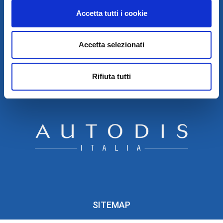
Accetta tutti i cookie
AUTODIS ITALIA HOLDING SRL
SARCO S.R.L. UNIPERSONALE
SOCIETÀ SOGGETTA A DIREZIONE E COORDINAMENTO DELLA
AUTODIS ITALIA HOLDING S.R.L
SEDE LEGALE E OPERATIVA: VIA CANADA, 14 – 35127 PADOVA
Accetta selezionati
(PD)
R.I. P.IVA E COD. FISCALE 03965930260 - SDI: 59GUASH
REA PD-355446 CAP. SOC. EURO 142.600 I.V.
TEL. 049 8792500 - FAX 049 640190
Rifiuta tutti
PEC:
SARCORICAMBI@PEC.IT
SITEMAP