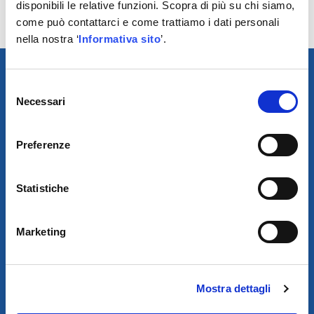
utenti attenti al prezzo, naturalmente senza rinunciare
disponibili le relative funzioni. Scopra di più su chi siamo,
alla qualità.
come può contattarci e come trattiamo i dati personali
nella nostra ‘
Informativa sito
’.
Selezione
Necessari
del
consenso
Preferenze
Statistiche
SCARICA IL PROGRAMMA
Marketing
DI TELEASSISTENZA
© 2021
Mostra dettagli
XMASTER
È UN MARCHIO DI AUTODIS ITALIA HOLDING