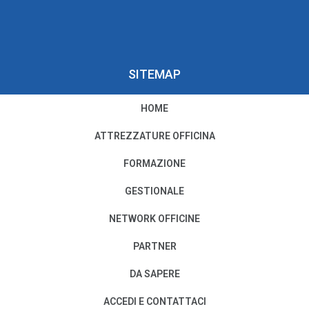
SITEMAP
HOME
PRIVACY E COOKIE POLICY
ATTREZZATURE OFFICINA
Privacy e Condizioni di Utilizzo
FORMAZIONE
Cookie Policy
GESTIONALE
NETWORK OFFICINE
Il nostro Codice Etico
PARTNER
PER MODIFICHE O CANCELLAZIONI
DA SAPERE
SCRIVI A:
PRIVACY@AUTODISITALIA.IT
ACCEDI E CONTATTACI
CONTATTACI