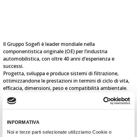
Il Gruppo Sogefi è leader mondiale nella
componentistica originale (OE) per l’industria
automobilistica, con oltre 40 anni d’esperienza e
successi.
Progetta, sviluppa e produce sistemi di filtrazione,
ottimizzandone le prestazioni in termini di ciclo di vita,
efficacia, dimensioni, peso e compatibilità ambientale.
Nel corso degli anni Sogefi ha introdotto importanti
innovazioni tecnologiche nei suoi sistemi di filtrazione,
tra cui la tecnologia Diesel3Tech™, che utilizza tre strati
filtranti, migliorando notevolmente la protezione dei
INFORMATIVA
moderni sistemi di iniezione diesel e la piegatura
Chevron. Entrambe utilizzate sia nell’ OE sia nei filtri
Noi e terze parti selezionate utilizziamo Cookie o