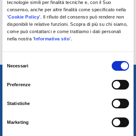
aftermarket, sono riconosciute tra le migliori
tecnologie simili per finalità tecniche e, con il Suo
innovazioni disponibili sul mercato.
consenso, anche per altre finalità come specificato nella
Recentemente ha sviluppato la gamma Cabin3Tech+
‘
Cookie Policy
’. Il rifiuto del consenso può rendere non
che combina il meglio della tecnologia per la filtrazione
disponibili le relative funzioni. Scopra di più su chi siamo,
dell’abitacolo.
come può contattarci e come trattiamo i dati personali
La gamma completa di filtri olio, benzina, gasolio, aria e
nella nostra ‘
Informativa sito
’.
abitacolo per l’Aftermarket Indipendente (IAM) è
distribuita con i brand Purflux e CoopersFiaam.
Selezione
Necessari
del
consenso
Preferenze
Statistiche
Marketing