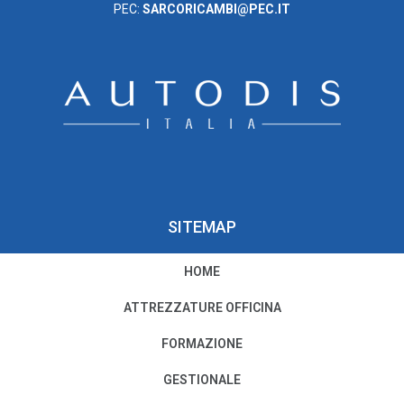
PEC:
SARCORICAMBI@PEC.IT
SITEMAP
HOME
PRIVACY E COOKIE POLICY
ATTREZZATURE OFFICINA
Privacy e Condizioni di Utilizzo
FORMAZIONE
Cookie Policy
GESTIONALE