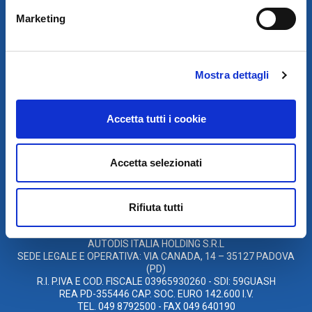
Marketing
Mostra dettagli
SCARICA IL PROGRAMMA
Accetta tutti i cookie
DI TELEASSISTENZA
Accetta selezionati
© 2021
XMASTER
È UN MARCHIO DI AUTODIS ITALIA HOLDING
Rifiuta tutti
AUTODIS ITALIA HOLDING SRL
SARCO S.R.L. UNIPERSONALE
SOCIETÀ SOGGETTA A DIREZIONE E COORDINAMENTO DELLA
AUTODIS ITALIA HOLDING S.R.L
SEDE LEGALE E OPERATIVA: VIA CANADA, 14 – 35127 PADOVA
(PD)
R.I. P.IVA E COD. FISCALE 03965930260 - SDI: 59GUASH
REA PD-355446 CAP. SOC. EURO 142.600 I.V.
TEL. 049 8792500 - FAX 049 640190