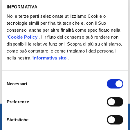
carico, sono fortemente sollecitabili, dispongono di
INFORMATIVA
volumi maggiori di riserva di grasso e, pertanto, operano
in modo particolarmente
Noi e terze parti selezionate utilizziamo Cookie o
affidabile e silenzioso.
tecnologie simili per finalità tecniche e, con il Suo
Contenuto
consenso, anche per altre finalità come specificato nella
– Cinghia poli-V
‘
Cookie Policy
’. Il rifiuto del consenso può rendere non
– Rullo tendicinghia e puleggia di rinvio
disponibili le relative funzioni. Scopra di più su chi siamo,
– Ammortizzatore serraggio
come può contattarci e come trattiamo i dati personali
– Materiale di fissaggio
nella nostra ‘
Informativa sito
’.
Vantaggi
– Assegnazione precisa al veicolo
Selezione
– Componenti adeguati reciprocamente
Necessari
del
– Qualità originale
consenso
– 5 anni di garanzia: www.continental-ep.com/5
Preferenze
Statistiche