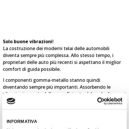
Solo buone vibrazioni
!
La costruzione dei moderni telai delle automobili
diventa sempre più complessa. Allo stesso tempo, i
proprietari delle auto più recenti si aspettano il miglior
comfort di guida possibile.
I componenti gomma-metallo stanno quindi
diventando sempre più importanti. Assorbendo le
vibrazioni causate dalla superficie stradale e dagli organi
di trasmissione, contribuiscono in modo significativo ad
aumentare il comfort di guida e l’isolamento acustico.
Garantiscono inoltre la sicurezza, migliorando l’azione
dello sterzo e la stabilità del veicolo.
INFORMATIVA