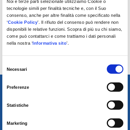
Noi e terze parti selezionate utilizziamo Cookie o
SWAG offre una delle gamme più ampie dell’aftermarket
tecnologie simili per finalità tecniche e, con il Suo
indipendente di prodotti gomma-metallo.
consenso, anche per altre finalità come specificato nella
L’assortimento spazia da vari tipi di supporti, come i
‘
Cookie Policy
’. Il rifiuto del consenso può rendere non
supporti ammortizzatore, le boccole braccio
disponibili le relative funzioni. Scopra di più su chi siamo,
sospensione e le boccole barra antirollio, fino ai giunti
come può contattarci e come trattiamo i dati personali
trasmissione e ai supporti motore.
nella nostra ‘
Informativa sito
’.
I marchi febi, SWAG e Blue Print del gruppo bilstein
offrono ricambi di qualità pari o superiore all’OE, per
tutti i tipi di manutenzione.
Selezione
Necessari
del
consenso
Preferenze
Statistiche
Marketing