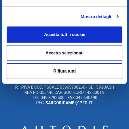
SCARICA IL PROGRAMMA
Mostra dettagli
DI TELEASSISTENZA
Accetta tutti i cookie
© 2021
XMASTER
È UN MARCHIO DI AUTODIS ITALIA HOLDING
Accetta selezionati
AUTODIS ITALIA HOLDING SRL
SARCO S.R.L. UNIPERSONALE
SOCIETÀ SOGGETTA A DIREZIONE E COORDINAMENTO DELLA
Rifiuta tutti
AUTODIS ITALIA HOLDING S.R.L
SEDE LEGALE E OPERATIVA: VIA CANADA, 14 – 35127 PADOVA
(PD)
R.I. P.IVA E COD. FISCALE 03965930260 - SDI: 59GUASH
REA PD-355446 CAP. SOC. EURO 142.600 I.V.
TEL. 049 8792500 - FAX 049 640190
PEC:
SARCORICAMBI@PEC.IT