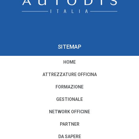
SITEMAP
HOME
PRIVACY E COOKIE POLICY
ATTREZZATURE OFFICINA
Privacy e Condizioni di Utilizzo
FORMAZIONE
Cookie Policy
GESTIONALE
NETWORK OFFICINE
Il nostro Codice Etico
PARTNER
PER MODIFICHE O CANCELLAZIONI
DA SAPERE