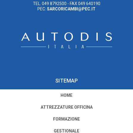
TEL. 049 8792500 - FAX 049 640190
PEC:
SARCORICAMBI@PEC.IT
SITEMAP
HOME
PRIVACY E COOKIE POLICY
ATTREZZATURE OFFICINA
Privacy e Condizioni di Utilizzo
FORMAZIONE
Cookie Policy
GESTIONALE