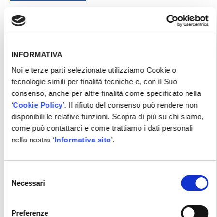
INFORMATIVA
Noi e terze parti selezionate utilizziamo Cookie o
tecnologie simili per finalità tecniche e, con il Suo
consenso, anche per altre finalità come specificato nella
‘
Cookie Policy
’. Il rifiuto del consenso può rendere non
disponibili le relative funzioni. Scopra di più su chi siamo,
come può contattarci e come trattiamo i dati personali
nella nostra ‘
Informativa sito
’.
PROIETTORI VALEO MATRIX LED VD
Selezione
Necessari
Tutorial, Valeo
del
consenso
Vai alla scheda
Preferenze