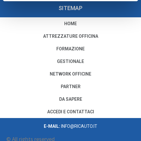
SITEMAP
HOME
PRIVACY E COOKIE POLICY
ATTREZZATURE OFFICINA
Privacy e Condizioni di Utilizzo
FORMAZIONE
Cookie Policy
GESTIONALE
NETWORK OFFICINE
Il nostro Codice Etico
PARTNER
PER MODIFICHE O CANCELLAZIONI
DA SAPERE
SCRIVI A:
PRIVACY@AUTODISITALIA.IT
ACCEDI E CONTATTACI
CONTATTACI
E-MAIL:
INFO@RICAUTO.IT
© All rights reserved