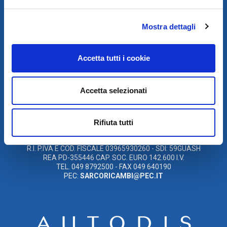
SCARICA IL PROGRAMMA
Mostra dettagli
DI TELEASSISTENZA
Accetta tutti i cookie
© 2021
XMASTER
È UN MARCHIO DI AUTODIS ITALIA HOLDING
Accetta selezionati
AUTODIS ITALIA HOLDING SRL
SARCO S.R.L. UNIPERSONALE
SOCIETÀ SOGGETTA A DIREZIONE E COORDINAMENTO DELLA
AUTODIS ITALIA HOLDING S.R.L
Rifiuta tutti
SEDE LEGALE E OPERATIVA: VIA CANADA, 14 – 35127 PADOVA
(PD)
R.I. P.IVA E COD. FISCALE 03965930260 - SDI: 59GUASH
REA PD-355446 CAP. SOC. EURO 142.600 I.V.
TEL. 049 8792500 - FAX 049 640190
PEC:
SARCORICAMBI@PEC.IT