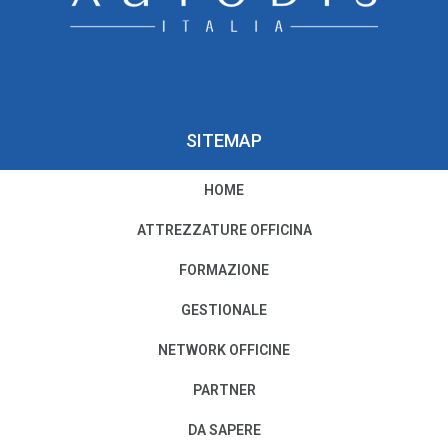
SITEMAP
HOME
PRIVACY E COOKIE POLICY
ATTREZZATURE OFFICINA
Privacy e Condizioni di Utilizzo
FORMAZIONE
Cookie Policy
GESTIONALE
NETWORK OFFICINE
Il nostro Codice Etico
PARTNER
PER MODIFICHE O CANCELLAZIONI
DA SAPERE
SCRIVI A:
PRIVACY@AUTODISITALIA.IT