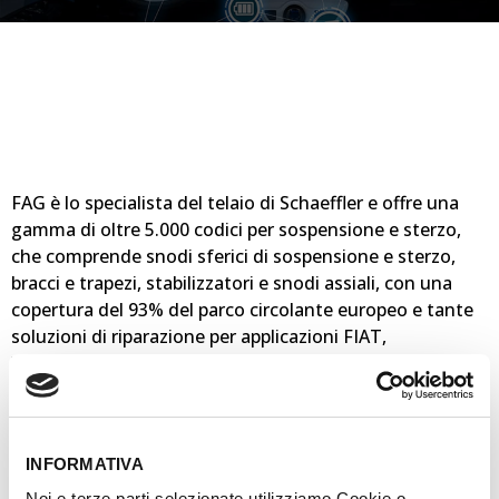
FAG è lo specialista del telaio di Schaeffler e offre una
gamma di oltre 5.000 codici per sospensione e sterzo,
che comprende snodi sferici di sospensione e sterzo,
bracci e trapezi, stabilizzatori e snodi assiali, con una
copertura del 93% del parco circolante europeo e tante
soluzioni di riparazione per applicazioni FIAT,
Volkswagen, Citroen, Ford, Renault, Peugeot, Opel,
Toyota, Mercedes, Audi e tante altre vetture.
Gli standard qualitativi della gamma sono altissimi. Il
design migliorato, la qualità dei materiali e l’utilizzo di
INFORMATIVA
tecnologie di tenuta e rivestimento durevoli sono alcuni
Noi e terze parti selezionate utilizziamo Cookie o