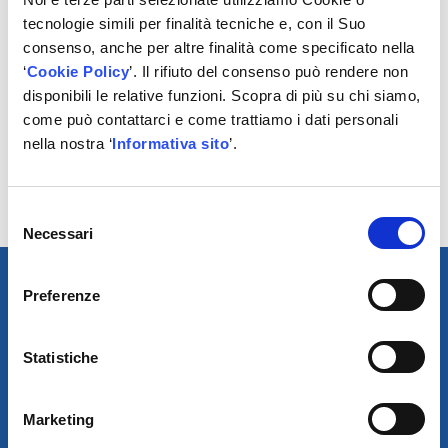
degli elementi che caratterizzano la gamma FAG per
tecnologie simili per finalità tecniche e, con il Suo
sospensioni e sterzo.
consenso, anche per altre finalità come specificato nella
‘
Cookie Policy
’. Il rifiuto del consenso può rendere non
Come per molti altri prodotti Schaeffler, anche la nuova
disponibili le relative funzioni. Scopra di più su chi siamo,
gamma di componenti per sospensione e sterzo
come può contattarci e come trattiamo i dati personali
comprende le soluzioni in kit, includendo in un’unica
nella nostra ‘
Informativa sito
’.
confezione tutti i componenti e gli accessori che sono
necessari per un intervento sicuro e professionale.
https://www.repxpert.it/it/sospensioni-sterzo-fag
Selezione
Necessari
del
consenso
Preferenze
Statistiche
Marketing