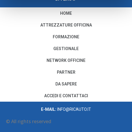
HOME
PRIVACY E COOKIE POLICY
ATTREZZATURE OFFICINA
Privacy e Condizioni di Utilizzo
FORMAZIONE
Cookie Policy
GESTIONALE
NETWORK OFFICINE
Il nostro Codice Etico
PARTNER
PER MODIFICHE O CANCELLAZIONI
DA SAPERE
SCRIVI A:
PRIVACY@AUTODISITALIA.IT
ACCEDI E CONTATTACI
CONTATTACI
E-MAIL:
INFO@RICAUTO.IT
© All rights reserved