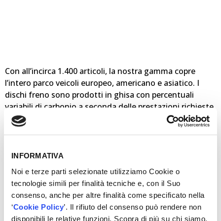
Con all’incirca 1.400 articoli, la nostra gamma copre
l’intero parco veicoli europeo, americano e asiatico. I
dischi freno sono prodotti in ghisa con percentuali
variabili di carbonio a seconda delle prestazioni richieste
dal veicolo. Offriamo dischi pieni e auto ventilanti, oltre
ad un’ampia gamma di dischi freno verniciati (DSP®) per
mantenere un aspetto ottimale. Per la verniciatura
utilizziamo vernice ALUTHERM® 80 a base d’acqua che
INFORMATIVA
ha un ridotto impatto sull’ambiente rispetto a quelle a
Noi e terze parti selezionate utilizziamo Cookie o
base di solventi, oltre ad una maggiore resistenza alla
tecnologie simili per finalità tecniche e, con il Suo
corrosione. Inoltre, i nostri dischi DSP®, sono pronti
consenso, anche per altre finalità come specificato nella
all’uso, eliminando la necessità di togliere il grasso
‘
Cookie Policy
’. Il rifiuto del consenso può rendere non
prima del montaggio. Ciascun disco è certificato ECE
disponibili le relative funzioni. Scopra di più su chi siamo,