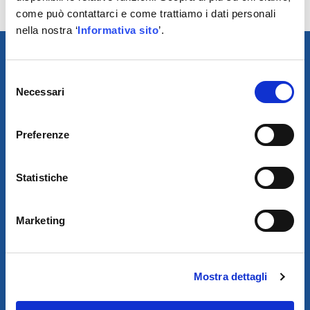
R90.
come può contattarci e come trattiamo i dati personali
nella nostra ‘
Informativa sito
’.
Selezione
Necessari
del
consenso
Preferenze
Statistiche
SCARICA IL PROGRAMMA
DI TELEASSISTENZA
Marketing
© 2021
Mostra dettagli
XMASTER
È UN MARCHIO DI AUTODIS ITALIA HOLDING