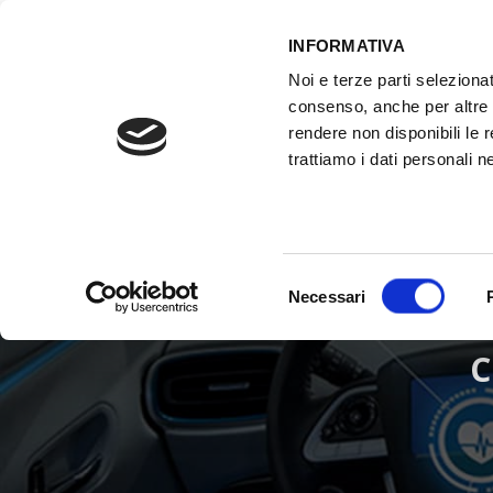
INFORMATIVA
Noi e terze parti selezionat
ACCESSO GESTIONALE
consenso, anche per altre f
rendere non disponibili le 
trattiamo i dati personali ne
HOME
ATTREZZATURE OFFICINA
FO
Selezione
Necessari
del
consenso
C