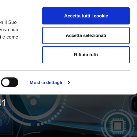
Accetta tutti i cookie
AREA RISERVATA
on il Suo
nsenso può
Accetta selezionati
ci e come
ER
DA SAPERE
ACCEDI E CONTATTACI
Rifiuta tutti
Mostra dettagli
41