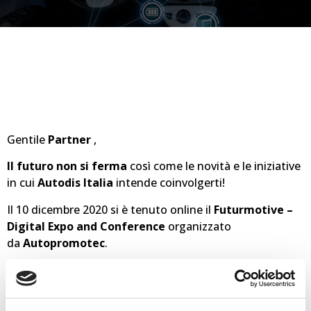
Gentile
Partner
,
Il futuro non si ferma
così come le novità e le iniziative
in cui
Autodis Italia
intende coinvolgerti!
Il 10 dicembre 2020 si è tenuto online il
Futurmotive –
Digital Expo and Conference
organizzato
da
Autopromotec
.
Autodis Italia
è stata presente con un proprio stand
interattivo nel quale è stato possibile dialogare con i
nostri responsabili di progetto e con referenti