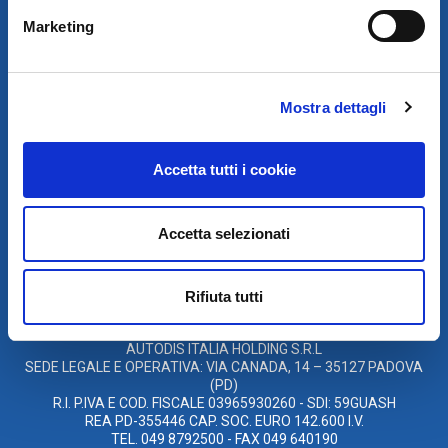
Marketing
Mostra dettagli
SCARICA IL PROGRAMMA
Accetta tutti i cookie
DI TELEASSISTENZA
Accetta selezionati
© 2021
XMASTER
È UN MARCHIO DI AUTODIS ITALIA HOLDING
Rifiuta tutti
AUTODIS ITALIA HOLDING SRL
SARCO S.R.L. UNIPERSONALE
SOCIETÀ SOGGETTA A DIREZIONE E COORDINAMENTO DELLA
AUTODIS ITALIA HOLDING S.R.L
SEDE LEGALE E OPERATIVA: VIA CANADA, 14 – 35127 PADOVA
(PD)
R.I. P.IVA E COD. FISCALE 03965930260 - SDI: 59GUASH
REA PD-355446 CAP. SOC. EURO 142.600 I.V.
TEL. 049 8792500 - FAX 049 640190