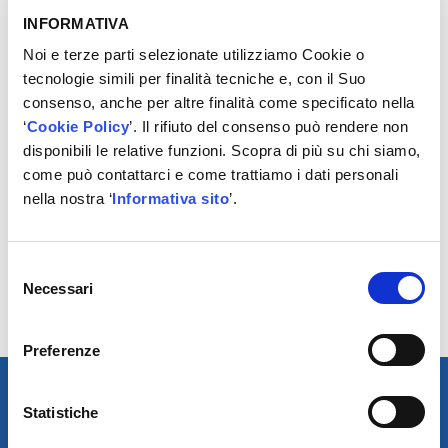
commerciali di zona.
INFORMATIVA
É stata un’ occasione per approfondire le novità di
Noi e terze parti selezionate utilizziamo Cookie o
gamma
Xenergy
e l’iniziativa
Xmaster
che garantisce a
tecnologie simili per finalità tecniche e, con il Suo
tutte le officine informazioni tecniche complete e
consenso, anche per altre finalità come specificato nella
trasversali su una nuova piattaforma digitale.
‘
Cookie Policy
’. Il rifiuto del consenso può rendere non
disponibili le relative funzioni. Scopra di più su chi siamo,
Durante l’evento è stato possibile accedere a diverse
come può contattarci e come trattiamo i dati personali
tavole rotonde su temi riguardanti
l’evoluzione
nella nostra ‘
Informativa sito
’.
tecnologica
e il
futuro dell’autoriparazione
.
Importante, a tal proposito, l’intervento dell’ ing.
Paolo
Selezione
Morfino
, CEO di Autodis Italia, nell’ambito della tavola
Necessari
del
rotonda sul tema dell’
“Evoluzione delle Reti nell’era
consenso
della Digitalizzazione”
.
Preferenze
Statistiche