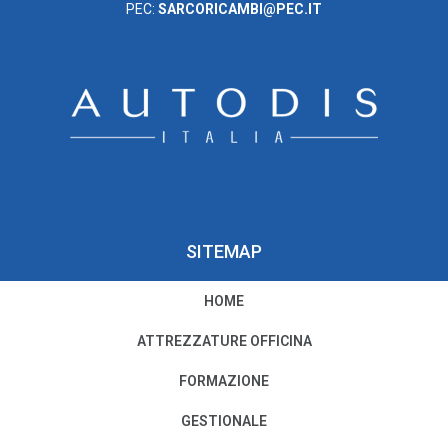
PEC:
SARCORICAMBI@PEC.IT
SITEMAP
HOME
PRIVACY E COOKIE POLICY
ATTREZZATURE OFFICINA
Privacy e Condizioni di Utilizzo
FORMAZIONE
Cookie Policy
GESTIONALE