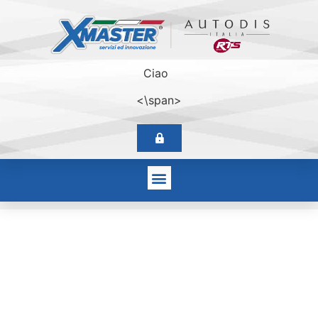
Ciao
<\span>