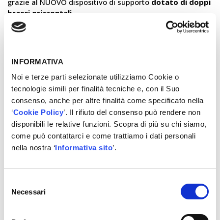
grazie al NUOVO dispositivo di supporto
dotato di doppi
bracci orizzontali
.
×
VUOI CONOSCERE IL PREZZO?
Contattaci!
INFORMATIVA
Noi e terze parti selezionate utilizziamo Cookie o
tecnologie simili per finalità tecniche e, con il Suo
REGISTRATI
consenso, anche per altre finalità come specificato nella
‘
Cookie Policy
’. Il rifiuto del consenso può rendere non
disponibili le relative funzioni. Scopra di più su chi siamo,
come può contattarci e come trattiamo i dati personali
nella nostra ‘
Informativa sito
’.
Altre informazioni
La struttura
G-Frame di MS 670
offre un
design
Selezione
stabile e funzionale
che aumenta la rigidità dello
Necessari
del
smontagomme e il sistema di stallonatura manuale
consenso
Ergo Control con Side Lift NG consente all’utente di