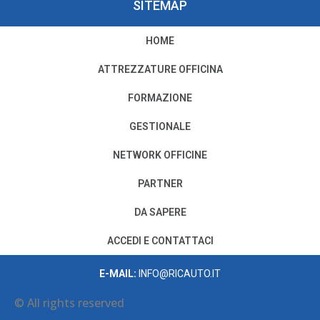
SITEMAP
HOME
PRIVACY E COOKIE POLICY
ATTREZZATURE OFFICINA
Privacy e Condizioni di Utilizzo
FORMAZIONE
Cookie Policy
GESTIONALE
NETWORK OFFICINE
Il nostro Codice Etico
PARTNER
PER MODIFICHE O CANCELLAZIONI
DA SAPERE
SCRIVI A:
PRIVACY@AUTODISITALIA.IT
ACCEDI E CONTATTACI
CONTATTACI
E-MAIL:
INFO@RICAUTO.IT
© All rights reserved