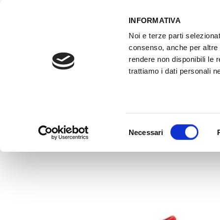
INFORMATIVA
Noi e terze parti selezionat
ACCESSO GESTIONALE
consenso, anche per altre f
rendere non disponibili le 
trattiamo i dati personali ne
HOME
ATTREZZATURE OFFICINA
FO
Selezione
Necessari
del
consenso