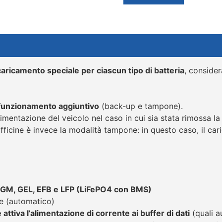
 caricamento speciale per ciascun tipo di batteria
, consider
 funzionamento aggiuntivo
(back-up e tampone).
limentazione del veicolo nel caso in cui sia stata rimossa la
ficine è invece la modalità tampone: in questo caso, il car
M, GEL, EFB e LFP (LiFePO4 con BMS)
he (automatico)
attiva l’alimentazione di corrente ai buffer di dati
(quali a