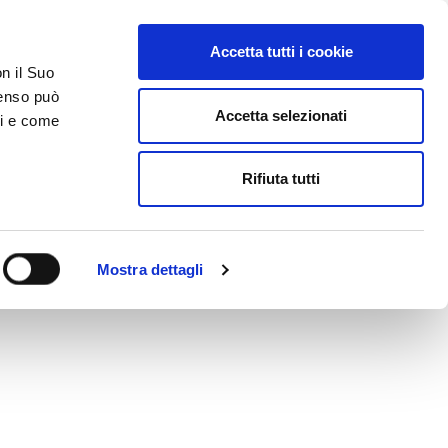
Accetta tutti i cookie
AREA RISERVATA
on il Suo
nsenso può
Accetta selezionati
ci e come
ER
DA SAPERE
ACCEDI E CONTATTACI
Rifiuta tutti
Mostra dettagli
Bosch