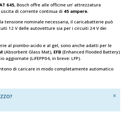
AT 645
, Bosch offre alle officine un’ attrezzatura
 uscita di corrente continua di
45 ampere.
 tensione nominale necessaria, il caricabatterie può
cuiti 12 V delle autovetture sia per i circuiti 24 V dei
erie al piombo-acido e al gel, sono anche adatti per le
GM
(Absorbent Glass Mat),
EFB
(Enhanced Flooded Battery)
litio aggiornate (LiFEPP04, in breve: LFP).
sentono di caricare in modo completamente automatico
×
EZZO?