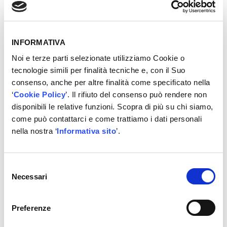
REGISTRATI
INFORMATIVA
Noi e terze parti selezionate utilizziamo Cookie o
tecnologie simili per finalità tecniche e, con il Suo
consenso, anche per altre finalità come specificato nella
Altre informazioni
‘
Cookie Policy
’. Il rifiuto del consenso può rendere non
disponibili le relative funzioni. Scopra di più su chi siamo,
Scheda tecnica con display grafico A
come può contattarci e come trattiamo i dati personali
nella nostra ‘
Informativa sito
’.
Banca dati integrata (auto, camion, mezzi
agricoli) (B)
Settaggio lunghezza tubi (C)
Selezione
Iniezione olio standard/additivo e olio ibrido
Necessari
del
(Multioil System by SPIN) (D)
consenso
Lavaggio impianto A/C ad allagamento
Preferenze
REFILLING (kit 01.000.96 a richiesta) (E)
Lavaggio impianto A/C a ricircolo tipo