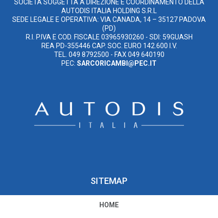
SOCIETÀ SOGGETTA A DIREZIONE E COORDINAMENTO DELLA
AUTODIS ITALIA HOLDING S.R.L
SEDE LEGALE E OPERATIVA: VIA CANADA, 14 – 35127 PADOVA
(PD)
R.I. P.IVA E COD. FISCALE 03965930260 - SDI: 59GUASH
REA PD-355446 CAP. SOC. EURO 142.600 I.V.
TEL. 049 8792500 - FAX 049 640190
PEC:
SARCORICAMBI@PEC.IT
SITEMAP
HOME
PRIVACY E COOKIE POLICY