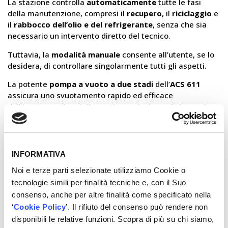
La stazione controlla
automaticamente
tutte le fasi
della manutenzione, compresi il
recupero
, il
riciclaggio
e
il
rabbocco dell’olio e del refrigerante
, senza che sia
necessario un intervento diretto del tecnico.
Tuttavia, la
modalità manuale
consente all’utente, se lo
desidera, di controllare singolarmente tutti gli aspetti.
La potente
pompa a vuoto a due stadi
dell’
ACS 611
assicura uno svuotamento rapido ed efficace
dell’impianto; al pari di tutte le stazioni
Bosch
, la stazione
comprende un database che contiene tutte le quantità di
olio e refrigerante necessarie per il climatizzatore del
veicolo.
INFORMATIVA
L’ACS 611
prevede anche una stampante integrata per
creare rapporti dettagliati.
Noi e terze parti selezionate utilizziamo Cookie o
tecnologie simili per finalità tecniche e, con il Suo
consenso, anche per altre finalità come specificato nella
×
VUOI CONOSCERE IL PREZZO?
‘
Cookie Policy
’. Il rifiuto del consenso può rendere non
Contattaci!
disponibili le relative funzioni. Scopra di più su chi siamo,