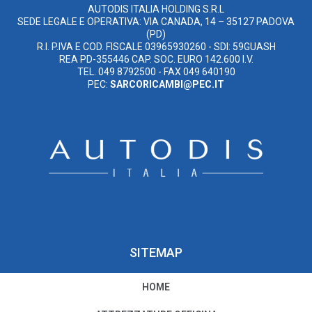
AUTODIS ITALIA HOLDING S.R.L
SEDE LEGALE E OPERATIVA: VIA CANADA, 14 – 35127 PADOVA
(PD)
R.I. P.IVA E COD. FISCALE 03965930260 - SDI: 59GUASH
REA PD-355446 CAP. SOC. EURO 142.600 I.V.
TEL. 049 8792500 - FAX 049 640190
PEC:
SARCORICAMBI@PEC.IT
SITEMAP
HOME
PRIVACY E COOKIE POLICY