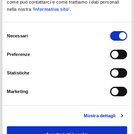
come può contattarci e come trattiamo i dati personali
nella nostra ‘
Informativa sito
’.
REGISTRATI
Selezione
Necessari
del
consenso
Altre informazioni
Preferenze
Una
scelta di impostazioni
per l’assistenza
completamente
automatica
o processi
Statistiche
individuali: flessibilità per ottimizzare tempi e
costi.
Marketing
Pompa a vuoto da 170 litri/minuto
: per una
pulizia del sistema rapida, profonda e ad alte
prestazioni.
Grande serbatoio del refrigerante
da 20 kg
Mostra dettagli
interno: per ridurre i rabbocchi e assicurare
flessibilità e risparmio di tempo.