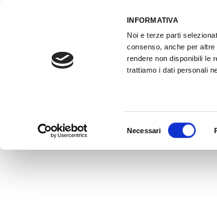
INFORMATIVA
Noi e terze parti selezionat
ACCESSO GESTIONALE
consenso, anche per altre f
rendere non disponibili le 
trattiamo i dati personali ne
HOME
ATTREZZATURE OFFICINA
FO
Selezione
Necessari
del
consenso