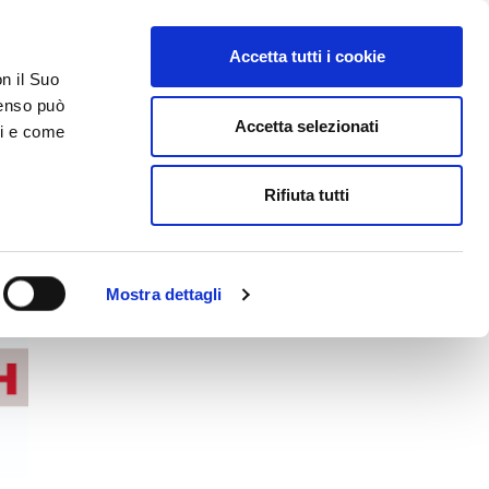
Accetta tutti i cookie
AREA RISERVATA
on il Suo
nsenso può
Accetta selezionati
ci e come
ER
DA SAPERE
ACCEDI E CONTATTACI
Rifiuta tutti
Mostra dettagli
Isotech