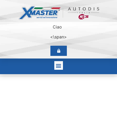
Ciao
<\span>
Launch