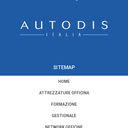
SITEMAP
HOME
PRIVACY E COOKIE POLICY
ATTREZZATURE OFFICINA
Privacy e Condizioni di Utilizzo
FORMAZIONE
Cookie Policy
GESTIONALE
NETWORK OFFICINE