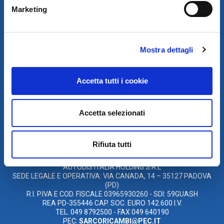
Marketing
Mostra dettagli
SCARICA IL PROGRAMMA
DI TELEASSISTENZA
Accetta tutti i cookie
© 2021
Accetta selezionati
XMASTER
È UN MARCHIO DI AUTODIS ITALIA HOLDING
Rifiuta tutti
AUTODIS ITALIA HOLDING SRL
SARCO S.R.L. UNIPERSONALE
SOCIETÀ SOGGETTA A DIREZIONE E COORDINAMENTO DELLA
AUTODIS ITALIA HOLDING S.R.L
SEDE LEGALE E OPERATIVA: VIA CANADA, 14 – 35127 PADOVA
(PD)
R.I. P.IVA E COD. FISCALE 03965930260 - SDI: 59GUASH
REA PD-355446 CAP. SOC. EURO 142.600 I.V.
TEL. 049 8792500 - FAX 049 640190
PEC:
SARCORICAMBI@PEC.IT