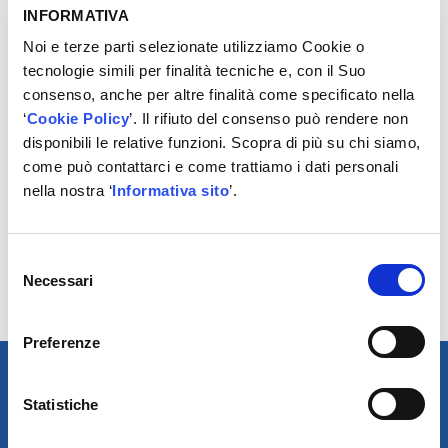
INFORMATIVA
REGISTRATI
Noi e terze parti selezionate utilizziamo Cookie o
tecnologie simili per finalità tecniche e, con il Suo
consenso, anche per altre finalità come specificato nella
‘
Cookie Policy
’. Il rifiuto del consenso può rendere non
disponibili le relative funzioni. Scopra di più su chi siamo,
come può contattarci e come trattiamo i dati personali
POTREBBERO
nella nostra ‘
Informativa sito
’.
INTERESSARTI
Selezione
No results found.
Necessari
del
consenso
Preferenze
Statistiche