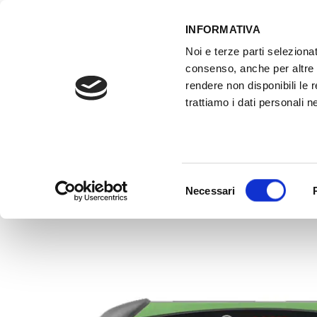
INFORMATIVA
Noi e terze parti selezionat
ACCESSO GESTIONALE
consenso, anche per altre f
rendere non disponibili le 
trattiamo i dati personali ne
HOME
ATTREZZATURE OFFICINA
FO
Selezione
Necessari
del
consenso