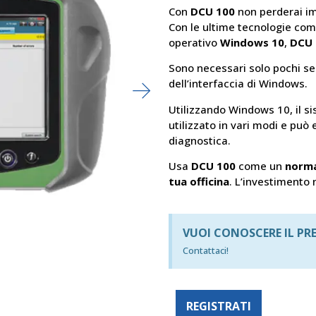
Con
DCU 100
non perderai im
Con le ultime tecnologie co
operativo
Windows 10
,
DCU 
Sono necessari solo pochi sec
dell’interfaccia di Windows.
Utilizzando Windows 10, il s
utilizzato in vari modi e può
diagnostica.
Usa
DCU 100
come un
norma
tua officina
. L’investimento 
VUOI CONOSCERE IL PR
Contattaci!
REGISTRATI