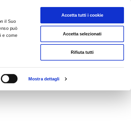
Accetta tutti i cookie
AREA RISERVATA
on il Suo
nsenso può
Accetta selezionati
ci e come
ER
DA SAPERE
ACCEDI E CONTATTACI
Rifiuta tutti
Mostra dettagli
Bosch