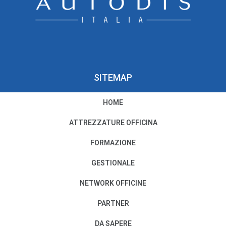
SITEMAP
HOME
PRIVACY E COOKIE POLICY
ATTREZZATURE OFFICINA
Privacy e Condizioni di Utilizzo
FORMAZIONE
Cookie Policy
GESTIONALE
NETWORK OFFICINE
Il nostro Codice Etico
PARTNER
PER MODIFICHE O CANCELLAZIONI
DA SAPERE