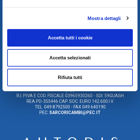
Mostra dettagli
SCARICA IL PROGRAMMA
DI TELEASSISTENZA
Accetta tutti i cookie
© 2021
XMASTER
È UN MARCHIO DI AUTODIS ITALIA HOLDING
Accetta selezionati
AUTODIS ITALIA HOLDING SRL
SARCO S.R.L. UNIPERSONALE
SOCIETÀ SOGGETTA A DIREZIONE E COORDINAMENTO DELLA
Rifiuta tutti
AUTODIS ITALIA HOLDING S.R.L
SEDE LEGALE E OPERATIVA: VIA CANADA, 14 – 35127 PADOVA
(PD)
R.I. P.IVA E COD. FISCALE 03965930260 - SDI: 59GUASH
REA PD-355446 CAP. SOC. EURO 142.600 I.V.
TEL. 049 8792500 - FAX 049 640190
PEC:
SARCORICAMBI@PEC.IT