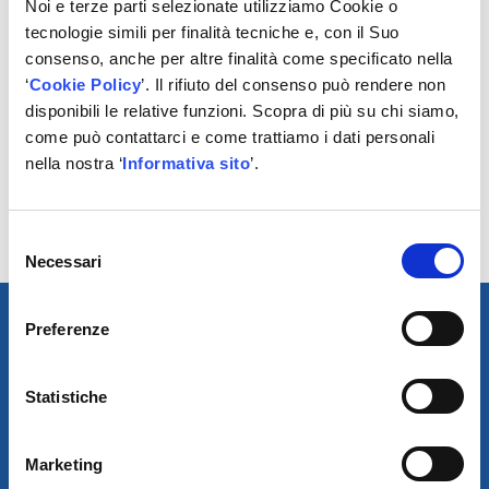
Noi e terze parti selezionate utilizziamo Cookie o
tecnologie simili per finalità tecniche e, con il Suo
consenso, anche per altre finalità come specificato nella
‘
Cookie Policy
’. Il rifiuto del consenso può rendere non
disponibili le relative funzioni. Scopra di più su chi siamo,
POTREBBERO
come può contattarci e come trattiamo i dati personali
INTERESSARTI
nella nostra ‘
Informativa sito
’.
No results found.
Selezione
Necessari
del
consenso
Preferenze
Statistiche
Marketing