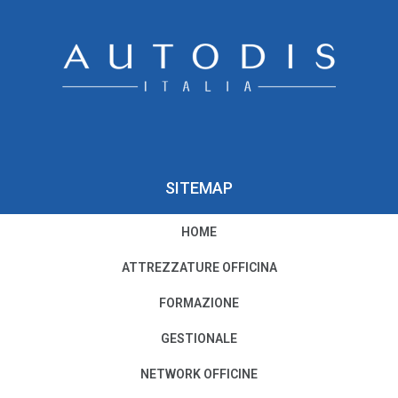
SITEMAP
HOME
PRIVACY E COOKIE POLICY
ATTREZZATURE OFFICINA
Privacy e Condizioni di Utilizzo
FORMAZIONE
Cookie Policy
GESTIONALE
NETWORK OFFICINE
Il nostro Codice Etico