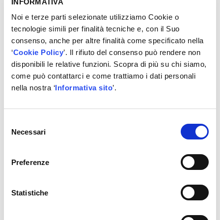
rumore
, questo modello è adatto per essere installato in
INFORMATIVA
prossimità del luogo di lavoro.
Noi e terze parti selezionate utilizziamo Cookie o
tecnologie simili per finalità tecniche e, con il Suo
consenso, anche per altre finalità come specificato nella
×
VUOI CONOSCERE IL PREZZO?
‘
Cookie Policy
’. Il rifiuto del consenso può rendere non
Contattaci!
disponibili le relative funzioni. Scopra di più su chi siamo,
come può contattarci e come trattiamo i dati personali
nella nostra ‘
Informativa sito
’.
REGISTRATI
Selezione
Necessari
del
consenso
Altre informazioni
Preferenze
Litri 500
Hp 5,5
Statistiche
Kw 4
Volt/Hz/Ph 400/50/3
Bar 11