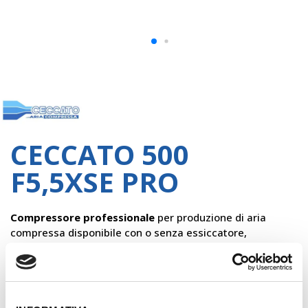
Ceccato
CECCATO 500
F5,5XSE PRO
Compressore professionale
per produzione di aria
compressa disponibile con o senza essiccatore,
compatto silenziato
ad
installazione fissa
. Equipaggiato
con
pannello di controllo centralizzato
di facile uso e
lettura, completo di: interruttore di linea, contatore e
manometro pressione aria. Grazie al
basso livello di