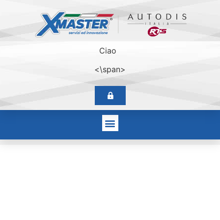
Ciao
<\span>