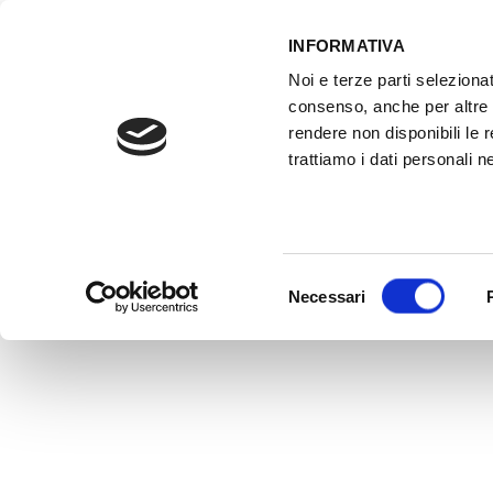
INFORMATIVA
Noi e terze parti selezionat
ACCESSO GESTIONALE
consenso, anche per altre f
rendere non disponibili le 
trattiamo i dati personali ne
HOME
ATTREZZATURE OFFICINA
FO
Selezione
Necessari
del
consenso