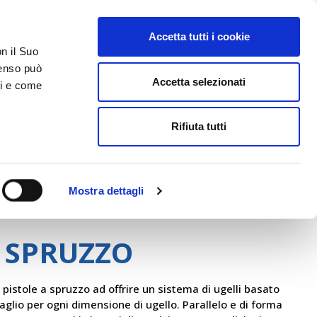
Accetta tutti i cookie
AREA RISERVATA
on il Suo
nsenso può
Accetta selezionati
ci e come
ER
DA SAPERE
ACCEDI E CONTATTACI
Rifiuta tutti
Mostra dettagli
Sata
A SPRUZZO
 pistole a spruzzo ad offrire un sistema di ugelli basato
aglio per ogni dimensione di ugello. Parallelo e di forma