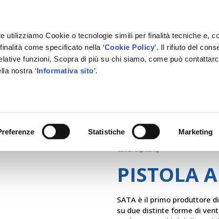
e utilizziamo Cookie o tecnologie simili per finalità tecniche e, c
inalità come specificato nella ‘
Cookie Policy
’. Il rifiuto del co
relative funzioni. Scopra di più su chi siamo, come può contattar
lla nostra ‘
Informativa sito
’.
RMAZIONE
GESTIONALE
NETWORK OFFICINE
PARTN
Preferenze
Statistiche
Marketing
PISTOLA 
SATA è il primo produttore di
su due distinte forme di vent