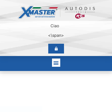
Ciao
<\span>