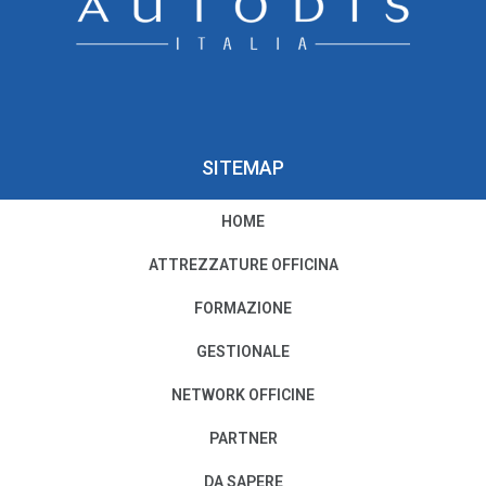
SITEMAP
HOME
PRIVACY E COOKIE POLICY
ATTREZZATURE OFFICINA
Privacy e Condizioni di Utilizzo
FORMAZIONE
Cookie Policy
GESTIONALE
NETWORK OFFICINE
Il nostro Codice Etico
PARTNER
PER MODIFICHE O CANCELLAZIONI
DA SAPERE