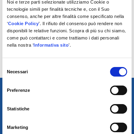
Noi e terze parti selezionate utilizziamo Cookie o
tecnologie simili per finalità tecniche e, con il Suo
consenso, anche per altre finalità come specificato nella
‘
Cookie Policy
’. Il rifiuto del consenso può rendere non
disponibili le relative funzioni. Scopra di più su chi siamo,
POTREBBERO
come può contattarci e come trattiamo i dati personali
INTERESSARTI
nella nostra ‘
Informativa sito
’.
No results found.
Selezione
Necessari
del
consenso
Preferenze
Statistiche
Marketing