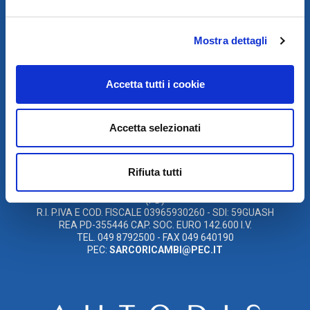
Mostra dettagli
SCARICA IL PROGRAMMA
DI TELEASSISTENZA
Accetta tutti i cookie
© 2021
XMASTER
È UN MARCHIO DI AUTODIS ITALIA HOLDING
Accetta selezionati
AUTODIS ITALIA HOLDING SRL
SARCO S.R.L. UNIPERSONALE
SOCIETÀ SOGGETTA A DIREZIONE E COORDINAMENTO DELLA
Rifiuta tutti
AUTODIS ITALIA HOLDING S.R.L
SEDE LEGALE E OPERATIVA: VIA CANADA, 14 – 35127 PADOVA
(PD)
R.I. P.IVA E COD. FISCALE 03965930260 - SDI: 59GUASH
REA PD-355446 CAP. SOC. EURO 142.600 I.V.
TEL. 049 8792500 - FAX 049 640190
PEC:
SARCORICAMBI@PEC.IT