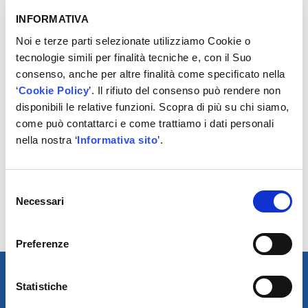
INFORMATIVA
REGISTRATI
Noi e terze parti selezionate utilizziamo Cookie o
tecnologie simili per finalità tecniche e, con il Suo
consenso, anche per altre finalità come specificato nella
‘
Cookie Policy
’. Il rifiuto del consenso può rendere non
disponibili le relative funzioni. Scopra di più su chi siamo,
come può contattarci e come trattiamo i dati personali
nella nostra ‘
Informativa sito
’.
POTREBBERO
INTERESSARTI
Selezione
Necessari
del
No results found.
consenso
Preferenze
Statistiche