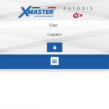
Ciao
<\span>