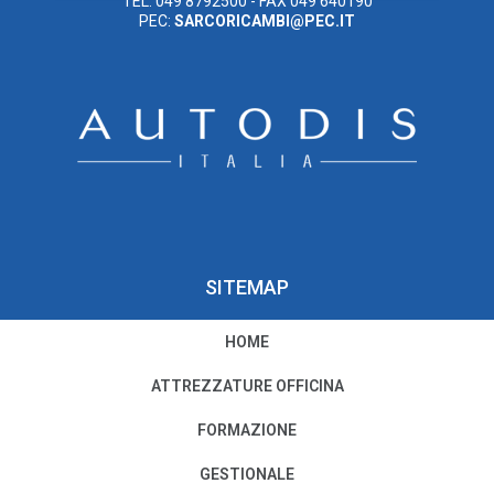
TEL. 049 8792500 - FAX 049 640190
PEC:
SARCORICAMBI@PEC.IT
SITEMAP
HOME
PRIVACY E COOKIE POLICY
ATTREZZATURE OFFICINA
Privacy e Condizioni di Utilizzo
FORMAZIONE
Cookie Policy
GESTIONALE