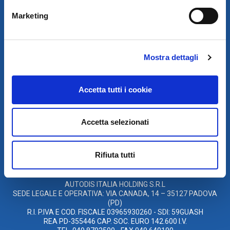
Marketing
Mostra dettagli
SCARICA IL PROGRAMMA
Accetta tutti i cookie
DI TELEASSISTENZA
Accetta selezionati
© 2021
XMASTER
È UN MARCHIO DI AUTODIS ITALIA HOLDING
Rifiuta tutti
AUTODIS ITALIA HOLDING SRL
SARCO S.R.L. UNIPERSONALE
SOCIETÀ SOGGETTA A DIREZIONE E COORDINAMENTO DELLA
AUTODIS ITALIA HOLDING S.R.L
SEDE LEGALE E OPERATIVA: VIA CANADA, 14 – 35127 PADOVA
(PD)
R.I. P.IVA E COD. FISCALE 03965930260 - SDI: 59GUASH
REA PD-355446 CAP. SOC. EURO 142.600 I.V.