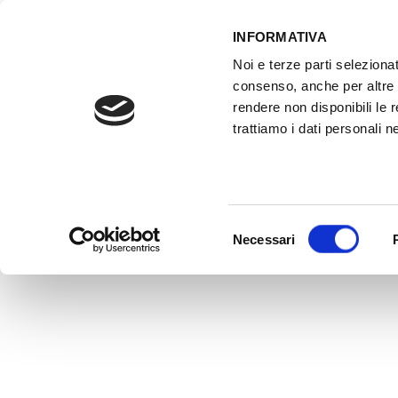
INFORMATIVA
Noi e terze parti selezionat
ACCESSO GESTIONALE
consenso, anche per altre f
rendere non disponibili le 
trattiamo i dati personali ne
HOME
ATTREZZATURE OFFICINA
FO
Selezione
Necessari
del
consenso