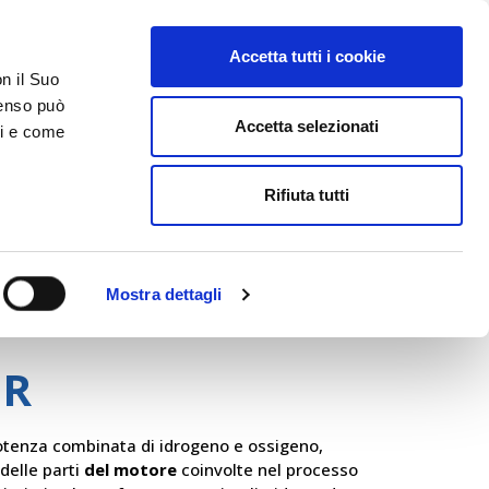
Accetta tutti i cookie
AREA RISERVATA
on il Suo
nsenso può
Accetta selezionati
ci e come
ER
DA SAPERE
ACCEDI E CONTATTACI
Rifiuta tutti
Mostra dettagli
Texa
ER
potenza combinata di idrogeno e ossigeno,
delle parti
del motore
coinvolte nel processo