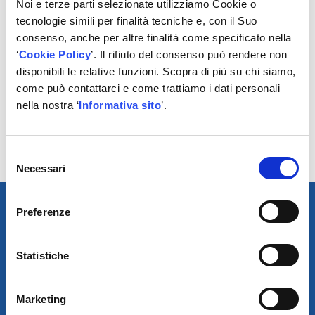
Noi e terze parti selezionate utilizziamo Cookie o
tecnologie simili per finalità tecniche e, con il Suo
consenso, anche per altre finalità come specificato nella
‘
Cookie Policy
’. Il rifiuto del consenso può rendere non
disponibili le relative funzioni. Scopra di più su chi siamo,
POTREBBERO
come può contattarci e come trattiamo i dati personali
INTERESSARTI
nella nostra ‘
Informativa sito
’.
No results found.
Selezione
Necessari
del
consenso
Preferenze
Statistiche
Marketing