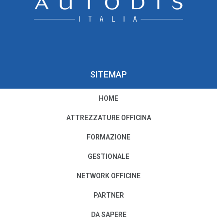
SITEMAP
HOME
PRIVACY E COOKIE POLICY
ATTREZZATURE OFFICINA
Privacy e Condizioni di Utilizzo
FORMAZIONE
Cookie Policy
GESTIONALE
NETWORK OFFICINE
Il nostro Codice Etico
PARTNER
PER MODIFICHE O CANCELLAZIONI
DA SAPERE