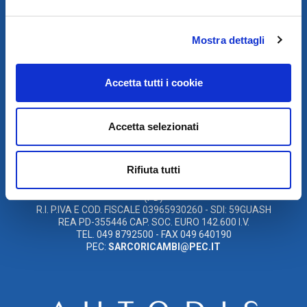
Mostra dettagli
SCARICA IL PROGRAMMA
DI TELEASSISTENZA
Accetta tutti i cookie
© 2021
XMASTER
È UN MARCHIO DI AUTODIS ITALIA HOLDING
Accetta selezionati
AUTODIS ITALIA HOLDING SRL
SARCO S.R.L. UNIPERSONALE
SOCIETÀ SOGGETTA A DIREZIONE E COORDINAMENTO DELLA
Rifiuta tutti
AUTODIS ITALIA HOLDING S.R.L
SEDE LEGALE E OPERATIVA: VIA CANADA, 14 – 35127 PADOVA
(PD)
R.I. P.IVA E COD. FISCALE 03965930260 - SDI: 59GUASH
REA PD-355446 CAP. SOC. EURO 142.600 I.V.
TEL. 049 8792500 - FAX 049 640190
PEC:
SARCORICAMBI@PEC.IT