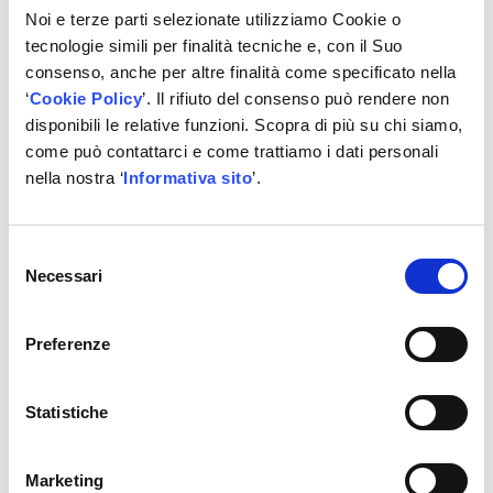
Noi e terze parti selezionate utilizziamo Cookie o
Copertura universale
– per noi assicurare la massima
tecnologie simili per finalità tecniche e, con il Suo
copertura del mercato è un argomento serio. Il database
consenso, anche per altre finalità come specificato nella
che alimenta il funzionamento di TechPRO® Digital ADAS
‘
Cookie Policy
’. Il rifiuto del consenso può rendere non
segue lo sviluppo continuo dell’autodiagnosi TechPRO®.
disponibili le relative funzioni. Scopra di più su chi siamo,
Grazie al
SISTEMA DIGITALE TARGETLESS
(brevetto)
come può contattarci e come trattiamo i dati personali
nessun pannello aggiuntivo è più necessario.
nella nostra ‘
Informativa sito
’.
Facile nell’utilizzo
Preciso nei risultati
Selezione
Veloce
Necessari
del
Efficiente
consenso
Universale
Tecnologia
Preferenze
Targetless
È la
tecnologia brevettata MAHLE
, targetless, che
rappresenta il vero fulcro del sistema.
Statistiche
Grazie alla
versatilità del suo pannello digitale
,
consente di poter adattare lo schermo a qualsiasi
protocollo di riferimento delle case auto, presente e
Marketing