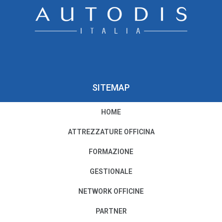
SITEMAP
HOME
PRIVACY E COOKIE POLICY
ATTREZZATURE OFFICINA
Privacy e Condizioni di Utilizzo
FORMAZIONE
Cookie Policy
GESTIONALE
NETWORK OFFICINE
Il nostro Codice Etico
PARTNER
PER MODIFICHE O CANCELLAZIONI