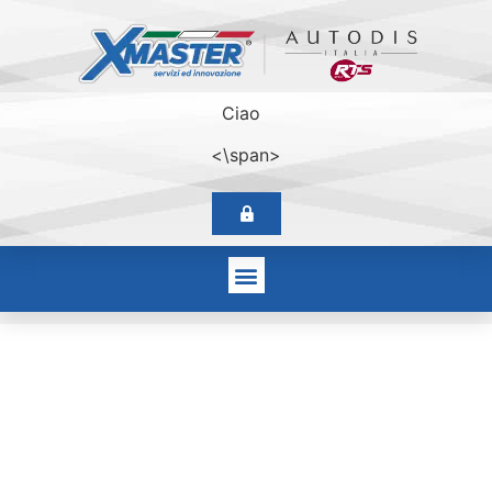
Ciao
<\span>