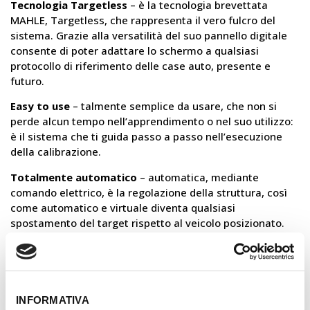
Tecnologia Targetless
– è la tecnologia brevettata
MAHLE, Targetless, che rappresenta il vero fulcro del
sistema. Grazie alla versatilità del suo pannello digitale
consente di poter adattare lo schermo a qualsiasi
protocollo di riferimento delle case auto, presente e
futuro.
Easy to use
– talmente semplice da usare, che non si
perde alcun tempo nell’apprendimento o nel suo utilizzo:
è il sistema che ti guida passo a passo nell’esecuzione
della calibrazione.
Totalmente automatico
– automatica, mediante
comando elettrico, è la regolazione della struttura, così
come automatico e virtuale diventa qualsiasi
spostamento del target rispetto al veicolo posizionato.
L’auto non si muove mai!
Sistema Keystone
– l’estrema precisione è garantita dal
sistema autoadattivo, che permette al software di
valutare le condizioni fisiche ambientali e di adattare di
INFORMATIVA
conseguenza l’immagine del target digitale.