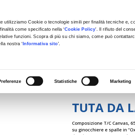
e utilizziamo Cookie o tecnologie simili per finalità tecniche e, c
inalità come specificato nella ‘
Cookie Policy
’. Il rifiuto del co
relative funzioni. Scopra di più su chi siamo, come può contattar
lla nostra ‘
Informativa sito
’.
RMAZIONE
GESTIONALE
NETWORK OFFICINE
PARTN
Preferenze
Statistiche
Marketing
TUTA DA 
Composizione T/C Canvas, 65%
su ginocchiere e spalle in “O