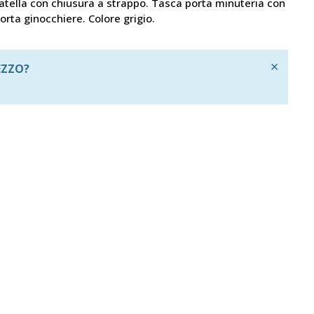
atella con chiusura a strappo. Tasca porta minuteria con
rta ginocchiere. Colore grigio.
×
EZZO?