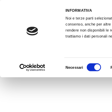
INFORMATIVA
Noi e terze parti selezionat
ACCESSO GESTIONALE
consenso, anche per altre f
rendere non disponibili le 
trattiamo i dati personali ne
HOME
ATTREZZATURE OFFICINA
FO
Selezione
Necessari
del
consenso