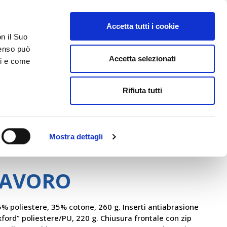
Accetta tutti i cookie
AREA RISERVATA
on il Suo
nsenso può
Accetta selezionati
ci e come
ER
DA SAPERE
ACCEDI E CONTATTACI
Rifiuta tutti
Mostra dettagli
Beta
LAVORO
 poliestere, 35% cotone, 260 g. Inserti antiabrasione
xford” poliestere/PU, 220 g. Chiusura frontale con zip