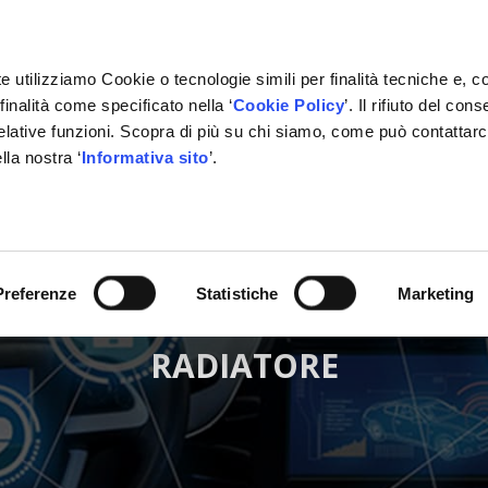
e utilizziamo Cookie o tecnologie simili per finalità tecniche e, c
inalità come specificato nella ‘
Cookie Policy
’. Il rifiuto del co
relative funzioni. Scopra di più su chi siamo, come può contattar
lla nostra ‘
Informativa sito
’.
ONE
GESTIONALE
NETWORK OFFICINE
PARTNER
Preferenze
Statistiche
Marketing
RADIATORE