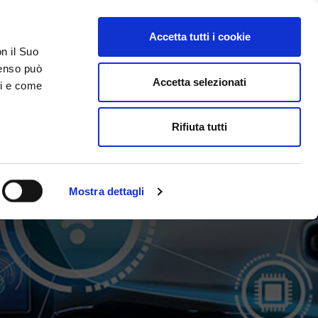
Accetta tutti i cookie
on il Suo
ACCESSO GESTIONALE
nsenso può
Accetta selezionati
ci e come
DA SAPERE
ACCEDI E CONTATTACI
Rifiuta tutti
Mostra dettagli