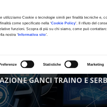
e utilizziamo Cookie o tecnologie simili per finalità tecniche e, c
inalità come specificato nella ‘
Cookie Policy
’. Il rifiuto del co
relative funzioni. Scopra di più su chi siamo, come può contattar
lla nostra ‘
Informativa sito
’.
ONE
GESTIONALE
NETWORK OFFICINE
PARTNER
Preferenze
Statistiche
Marketing
ZIONE GANCI TRAINO E SERB