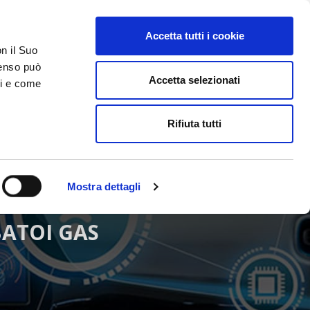
Accetta tutti i cookie
on il Suo
ACCESSO GESTIONALE
nsenso può
Accetta selezionati
ci e come
DA SAPERE
ACCEDI E CONTATTACI
Rifiuta tutti
Mostra dettagli
ATOI GAS