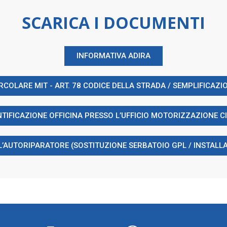
SCARICA I DOCUMENTI
INFORMATIVA ADIRA
RCOLARE MIT - ART. 78 CODICE DELLA STRADA / SEMPLIFICAZI
NTIFICAZIONE OFFICINA PRESSO L’UFFICIO MOTORIZZAZIONE CI
L’AUTORIPARATORE (SOSTITUZIONE SERBATOIO GPL / INSTALLA