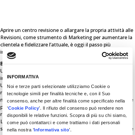
Aprire un centro revisione o allargare la propria attività alle
Revisioni, come strumento di Marketing per aumentare la
clientela e fidelizzare l’attuale, è oggi il passo più
importante che si possa fare.
Banchi Prova Freni
Una gamma completa di banchi prova freni a piattaforme,
INFORMATIVA
introdotti per primi in Italia.
Un concentrato di tecnologia e affidabilità per i centri
Noi e terze parti selezionate utilizziamo Cookie o
revisione moderni che necessitano di svolgere i test in
tecnologie simili per finalità tecniche e, con il Suo
modo preciso ma con tempi e costi energetici nettamente
consenso, anche per altre finalità come specificato nella
più contenuti rispetto all’uso dei tradizionali prova freni a
‘
Cookie Policy
’. Il rifiuto del consenso può rendere non
rulli.
disponibili le relative funzioni. Scopra di più su chi siamo,
L’attuale produzione comprende modelli sia a carreggiata
come può contattarci e come trattiamo i dati personali
standard che allargata, con piattaforme in rete, corindone
nella nostra ‘
Informativa sito
’.