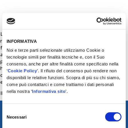
L’alloggiamento in acciaio del modulo gasolio UFI Filters,
realizzato tramite un processo di stampaggio di lamiera a
INFORMATIVA
freddo, garantisce una maggiore resistenza meccanica
Noi e terze parti selezionate utilizziamo Cookie o
anche in caso di crash. Ma parliamo della cartuccia: il
tecnologie simili per finalità tecniche e, con il Suo
protagonista è il nostro DFM (Deep Filtration Media) che
consenso, anche per altre finalità come specificato nella
ha una capacità di filtrazione acqua dal gasolio maggiore
‘
Cookie Policy
’. Il rifiuto del consenso può rendere non
del 95%. Non da ultimo, elevata efficienza filtrante e due
disponibili le relative funzioni. Scopra di più su chi siamo,
elementi della cartuccia brevettati.
come può contattarci e come trattiamo i dati personali
nella nostra ‘
Informativa sito
’.
Il ricambio è disponibile con codice 26.052.00
Selezione
Necessari
del
consenso