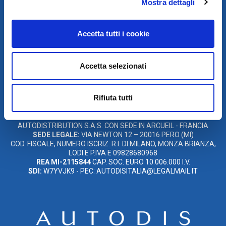
Mostra dettagli
Accetta tutti i cookie
SCARICA IL PROGRAMMA
DI TELEASSISTENZA
Accetta selezionati
© 2021
Rifiuta tutti
AUTODIS ITALIA S.R.L.
SOCIETÀ SOGGETTA A DIREZIONE E COORDINAMENTO DI
AUTODISTRIBUTION S.A.S. CON SEDE IN ARCUEIL - FRANCIA
SEDE LEGALE:
VIA NEWTON 12 – 20016 PERO (MI)
COD. FISCALE, NUMERO ISCRIZ. R.I. DI MILANO, MONZA BRIANZA,
LODI E P.IVA E 09828680968
REA MI-2115844
CAP. SOC. EURO 10.006.000 I.V.
SDI:
W7YVJK9 - PEC: AUTODISITALIA@LEGALMAIL.IT