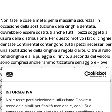
Non fate le cose a metà: per la massima sicurezza, in
occasione della sostituzione della cinghia dentata,
dovrebbero essere sostituti anche tutti i pezzi soggetti a
usura della distribuzione. Per questo motivo i kit di cinghie
dentate Continental contengono tutti i pezzi necessari per
una sostituzione della cinghia a regola d’arte. Oltre al rullo
tendicinghia e alla puleggia di rinvio, a seconda del veicolo
sono compresi anche l’ammortizzatore serraggio e – ove
sia necessaria la sostituzione – la minuteria, composta da
viti, dadi, molle e rondelle. Un aiuto pratico che permette
di risparmiare tempo, mettendo a disposizione tutti i pezzi
necessari. Le officine, con un solo ordine, otterranno
quindi tutti i componenti singoli di cui hanno bisogno,
INFORMATIVA
perfettamente adeguati gli uni agli altri.
Noi e terze parti selezionate utilizziamo Cookie o
tecnologie simili per finalità tecniche e, con il Suo
Contenuto:
consenso, anche per altre finalità come specificato nella