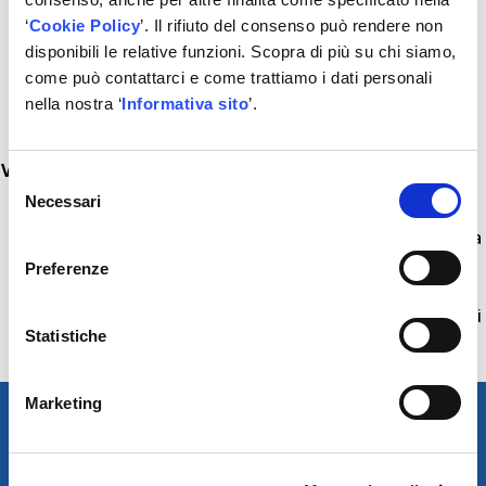
Cinghia dentata
‘
Cookie Policy
’. Il rifiuto del consenso può rendere non
Rullo tendicinghia, puleggia di rinvio / di guida,
disponibili le relative funzioni. Scopra di più su chi siamo,
ammortizzatore serraggio
come può contattarci e come trattiamo i dati personali
Minuteria quali viti, dadi e molle
nella nostra ‘
Informativa sito
’.
Adesivo di sostituzione resistente
Vantaggi
:
Selezione
Necessari
del
Tutti i pezzi necessari in una scatola
consenso
Cinghia dentata in pregiata gomma sintetica e trama
di poliammide resistente, con tiranti in fibra di vetro
Preferenze
con attorcigliamento destrorso / sinistrorso
Assortimento completo: disponibile per oltre il 95% di
Statistiche
tutti i tipi di veicoli europei
5 anni di garanzia:
www.continental.com
Marketing