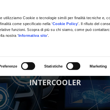
e utilizziamo Cookie o tecnologie simili per finalità tecniche e, c
inalità come specificato nella ‘
Cookie Policy
’. Il rifiuto del co
relative funzioni. Scopra di più su chi siamo, come può contattar
lla nostra ‘
Informativa sito
’.
ONE
GESTIONALE
NETWORK OFFICINE
PARTNER
Preferenze
Statistiche
Marketing
INTERCOOLER