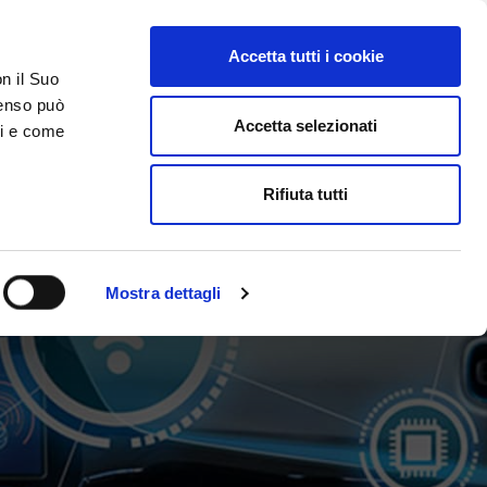
Accetta tutti i cookie
on il Suo
ACCESSO GESTIONALE
nsenso può
Accetta selezionati
ci e come
DA SAPERE
ACCEDI E CONTATTACI
Rifiuta tutti
Mostra dettagli