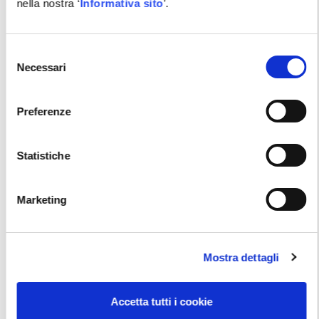
XQP2: LA GESTIONE DEL PROPRIO TEAM
nella nostra ‘
Informativa sito
’.
Corsi Manageriali
Selezione
Vai alla scheda
Necessari
del
consenso
Preferenze
Statistiche
Marketing
Mostra dettagli
Accetta tutti i cookie