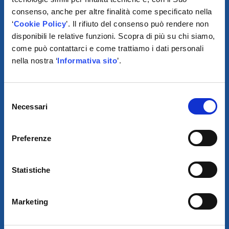
consenso, anche per altre finalità come specificato nella
‘
Cookie Policy
’. Il rifiuto del consenso può rendere non
disponibili le relative funzioni. Scopra di più su chi siamo,
come può contattarci e come trattiamo i dati personali
nella nostra ‘
Informativa sito
’.
SCARICA IL PROGRAMMA
DI TELEASSISTENZA
Selezione
Necessari
del
© 2021
consenso
AUTODIS ITALIA S.R.L.
Preferenze
SOCIETÀ SOGGETTA A DIREZIONE E COORDINAMENTO DI
AUTODISTRIBUTION S.A.S. CON SEDE IN ARCUEIL - FRANCIA
SEDE LEGALE:
VIA NEWTON 12 – 20016 PERO (MI)
Statistiche
COD. FISCALE, NUMERO ISCRIZ. R.I. DI MILANO, MONZA BRIANZA,
LODI E P.IVA E 09828680968
REA MI-2115844
CAP. SOC. EURO 10.006.000 I.V.
SDI:
W7YVJK9 - PEC: AUTODISITALIA@LEGALMAIL.IT
Marketing