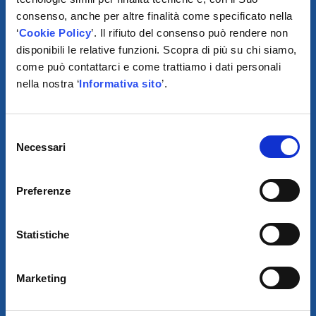
consenso, anche per altre finalità come specificato nella
‘
Cookie Policy
’. Il rifiuto del consenso può rendere non
disponibili le relative funzioni. Scopra di più su chi siamo,
come può contattarci e come trattiamo i dati personali
nella nostra ‘
Informativa sito
’.
SCARICA IL PROGRAMMA
DI TELEASSISTENZA
Selezione
Necessari
del
© 2021
consenso
AUTODIS ITALIA S.R.L.
Preferenze
SOCIETÀ SOGGETTA A DIREZIONE E COORDINAMENTO DI
AUTODISTRIBUTION S.A.S. CON SEDE IN ARCUEIL - FRANCIA
SEDE LEGALE:
VIA NEWTON 12 – 20016 PERO (MI)
Statistiche
COD. FISCALE, NUMERO ISCRIZ. R.I. DI MILANO, MONZA BRIANZA,
LODI E P.IVA E 09828680968
REA MI-2115844
CAP. SOC. EURO 10.006.000 I.V.
SDI:
W7YVJK9 - PEC: AUTODISITALIA@LEGALMAIL.IT
Marketing